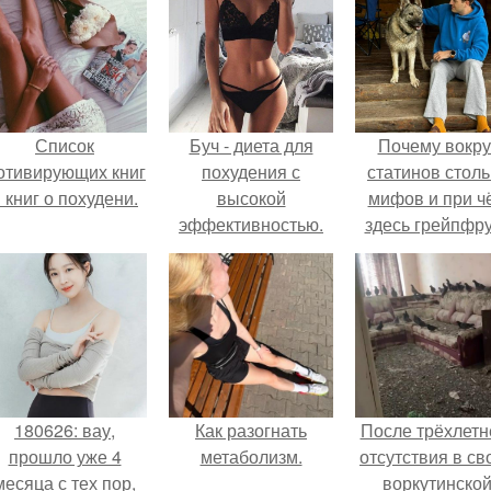
Список
Буч - диета для
Почему вокру
отивирующих книг
похудения с
статинов столь
 книг о похудени.
высокой
мифов и при ч
эффективностью.
здесь грейпфр
180626: вау,
Как разогнать
После трёхлетн
прошло уже 4
метаболизм.
отсутствия в св
месяца с тех пор,
воркутинско