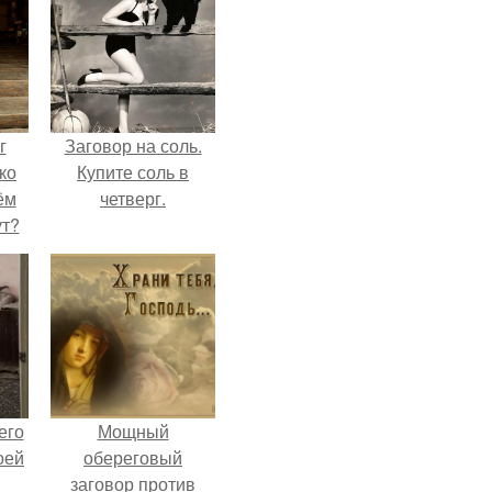
г
Заговор на соль.
ко
Купите соль в
ём
четверг.
ут?
его
Мощный
оей
обереговый
й
заговор против