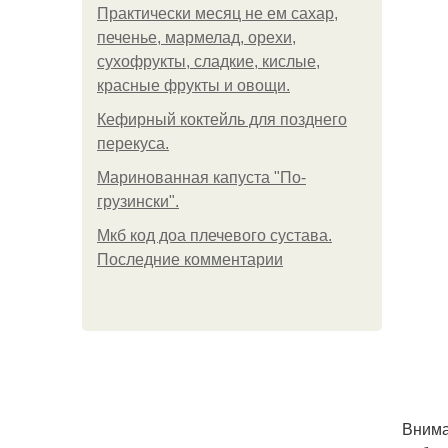
Практически месяц не ем сахар,
печенье, мармелад, орехи,
сухофрукты, сладкие, кислые,
красные фрукты и овощи.
Кефирный коктейль для позднего
перекуса.
Маринованная капуста "По-
грузински".
Мкб код доа плечевого сустава.
Последние комментарии
Внима