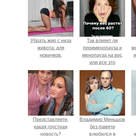
Убрать жир с низа
Так влияет ли
живота: для
перименопауза и
м
новичков.
менопауза на вес
и
или все это
ерунда?
Представляете,
Владимир Меньшов
какая грустная
без памяти
новость?
влюбился в