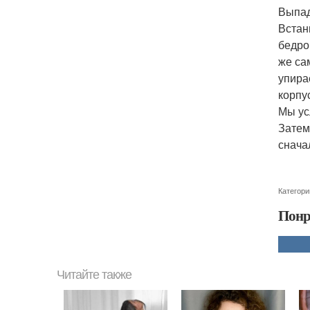
Выпа
Встан
бедро
же са
упира
корпу
Мы ус
Затем
сначал
Категори
Понр
Читайте также