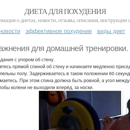
ДИЕТА ДЛЯ ПОХУДЕНИЯ
мация о диетах, новости, отзывы, описания, инструкции 
новости
эффективное похудение
виды диет
ажнения для домашней тренировки.
дания с упором об стену.
етесь прямой спиной об стену и начинаете медленно приседа
лельны полу. Задерживаетесь в таком положении 60 секунд 
маетесь. При этом спина должна быть ровной, а угол между 
чтобы колени не выходили вперёд, за носки.