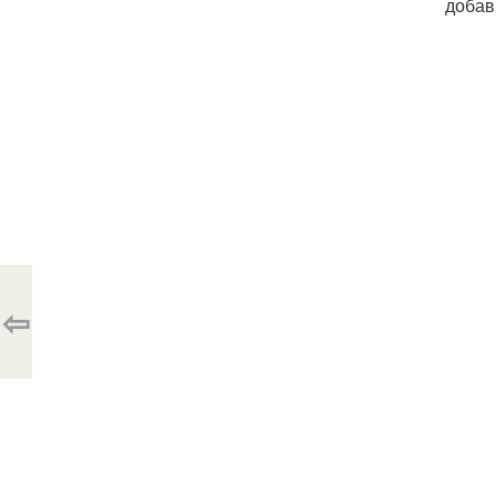
добав
⇦