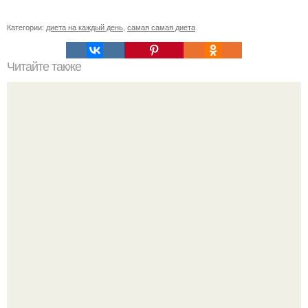
Категории:
диета на каждый день
,
самая самая диета
Читайте также
Список продуктов на одного человека. Список продуктов
на неделю (две) на 1 человека.