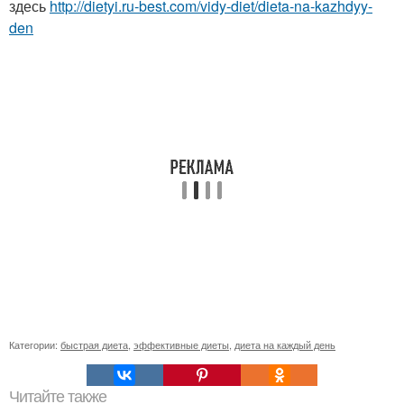
здесь
http://dietyi.ru-best.com/vidy-diet/dieta-na-kazhdyy-
den
Категории:
быстрая диета
,
эффективные диеты
,
диета на каждый день
Читайте также