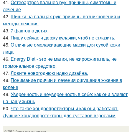
41.
Остеоартроз пальцев рук: причины, симптомы и
лечение
42.
Шишки на пальцах рук: причины возникновения и
методы лечения
43.
7 фактов о детях.
44.
Пишу сейчас и держу кулачки, чтоб не сглазить.
45.
Отличные омолаживающие маски для сухой кожи
лица
46.
Energy Diet - это не магия, не жиросжигатель, не
гормональное средство.
47.
Ловите новогоднюю идею дизайна.
48.
Понимание причин и лечения ощущения жжения в
колене
49.
Уверенность и неуверенность в себе: как они влияют
на нашу жизнь
50.
Что такое хондропротекторы и как они работают.
Лучшие хондропротекторы для суставов взрослым
© 2026 Диета для похудения