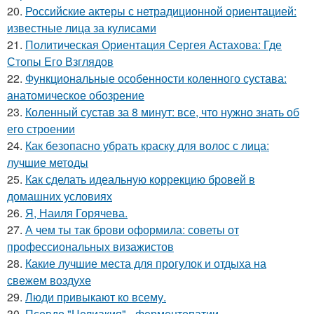
20.
Российские актеры с нетрадиционной ориентацией:
известные лица за кулисами
21.
Политическая Ориентация Сергея Астахова: Где
Стопы Его Взглядов
22.
Функциональные особенности коленного сустава:
анатомическое обозрение
23.
Коленный сустав за 8 минут: все, что нужно знать об
его строении
24.
Как безопасно убрать краску для волос с лица:
лучшие методы
25.
Как сделать идеальную коррекцию бровей в
домашних условиях
26.
Я, Наиля Горячева.
27.
А чем ты так брови оформила: советы от
профессиональных визажистов
28.
Какие лучшие места для прогулок и отдыха на
свежем воздухе
29.
Люди привыкают ко всему.
30.
Псевдо "Целиакия" - ферментопатии.