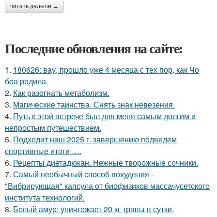
читать дальше →
Последние обновления на сайте:
1.
180626: вау, прошло уже 4 месяца с тех пор, как Чо
боа родила.
2.
Как разогнать метаболизм.
3.
Магические таинства. Снять знак невезения.
4.
Путь к этой встрече был для меня самым долгим и
непростым путешествием.
5.
Подходит наш 2025 г. завершению подведем
спортивные итоги ….
6.
Рецепты диетадюкан. Нежные творожные сочники.
7.
Самый необычный способ похудения -
"Вибрирующая" капсула от биофизиков массачусетского
института технологий.
8.
Белый амур: уничтожает 20 кг травы в сутки.