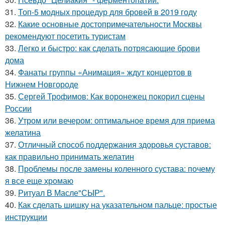
31.
Топ-5 модных процедур для бровей в 2019 году
32.
Какие основные достопримечательности Москвы
рекомендуют посетить туристам
33.
Легко и быстро: как сделать потрясающие брови
дома
34.
Фанаты группы «Анимация» ждут концертов в
Нижнем Новгороде
35.
Сергей Трофимов: Как воронежец покорил сцены
России
36.
Утром или вечером: оптимальное время для приема
желатина
37.
Отличный способ поддержания здоровья суставов:
как правильно принимать желатин
38.
Проблемы после замены коленного сустава: почему
я все еще хромаю
39.
Ритуал В Масле"СЫР".
40.
Как сделать шишку на указательном пальце: простые
инструкции