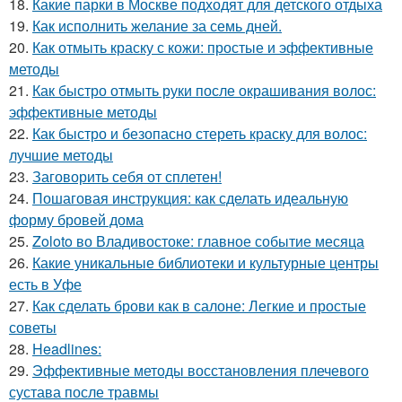
18.
Какие парки в Москве подходят для детского отдыха
19.
Как исполнить желание за семь дней.
20.
Как отмыть краску с кожи: простые и эффективные
методы
21.
Как быстро отмыть руки после окрашивания волос:
эффективные методы
22.
Как быстро и безопасно стереть краску для волос:
лучшие методы
23.
Заговорить себя от сплетен!
24.
Пошаговая инструкция: как сделать идеальную
форму бровей дома
25.
Zoloto во Владивостоке: главное событие месяца
26.
Какие уникальные библиотеки и культурные центры
есть в Уфе
27.
Как сделать брови как в салоне: Легкие и простые
советы
28.
Headlines:
29.
Эффективные методы восстановления плечевого
сустава после травмы