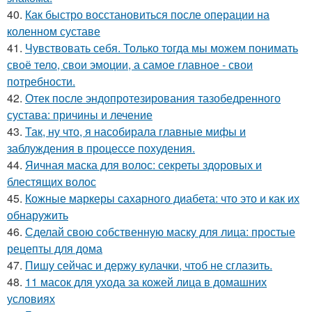
40.
Как быстро восстановиться после операции на
коленном суставе
41.
Чувствовать себя. Только тогда мы можем понимать
своё тело, свои эмоции, а самое главное - свои
потребности.
42.
Отек после эндопротезирования тазобедренного
сустава: причины и лечение
43.
Так, ну что, я насобирала главные мифы и
заблуждения в процессе похудения.
44.
Яичная маска для волос: секреты здоровых и
блестящих волос
45.
Кожные маркеры сахарного диабета: что это и как их
обнаружить
46.
Сделай свою собственную маску для лица: простые
рецепты для дома
47.
Пишу сейчас и держу кулачки, чтоб не сглазить.
48.
11 масок для ухода за кожей лица в домашних
условиях