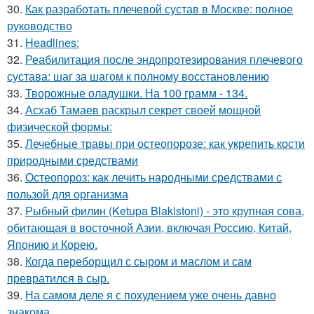
30.
Как разработать плечевой сустав в Москве: полное
руководство
31.
Headlines:
32.
Реабилитация после эндопротезирования плечевого
сустава: шаг за шагом к полному восстановлению
33.
Творожные оладушки. На 100 грамм - 134.
34.
Асхаб Тамаев раскрыл секрет своей мощной
физической формы:
35.
Лечебные травы при остеопорозе: как укрепить кости
природными средствами
36.
Остеопороз: как лечить народными средствами с
пользой для организма
37.
Рыбный филин (Ketupa Blakistoni) - это крупная сова,
обитающая в восточной Азии, включая Россию, Китай,
Японию и Корею.
38.
Когда переборщил с сыром и маслом и сам
превратился в сыр.
39.
На самом деле я с похудением уже очень давно
знакома.