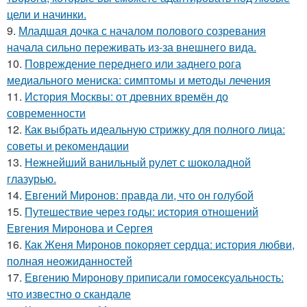
цели и начинки.
9.
Младшая дочка с началом полового созревания
начала сильно переживать из-за внешнего вида.
10.
Повреждение переднего или заднего рога
медиального мениска: симптомы и методы лечения
11.
История Москвы: от древних времён до
современности
12.
Как выбрать идеальную стрижку для полного лица:
советы и рекомендации
13.
Нежнейший ванильный рулет с шоколадной
глазурью.
14.
Евгений Миронов: правда ли, что он голубой
15.
Путешествие через годы: история отношений
Евгения Миронова и Сергея
16.
Как Женя Миронов покоряет сердца: история любви,
полная неожиданностей
17.
Евгению Миронову приписали гомосексуальность:
что известно о скандале