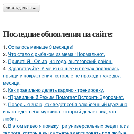
читать дальше →
Последние обновления на сайте:
1.
Осталось меньше 3 месяцев!
2.
Что стало с рыбаком из мема "Нормально".
3.
Привет! Я - Ольга, 44 года, вытегорский район.
4.
Здравствуйте. У меня на шее и плечах появились
прыщи и покраснения, которые не проходят уже два
месяца.
5.
Как правильно делать кардио - тренировку.
6.
"Правильный Режим Помогает Встроить Здоровье".
7.
Поверь, я знаю, как ведёт себя влюблённый мужчина
и как ведёт себя мужчина, который делает вид, что
любит.
8.
В этом видео я покажу три универсальных рецепта из
творога, которые вы сможете адаптировать под любые