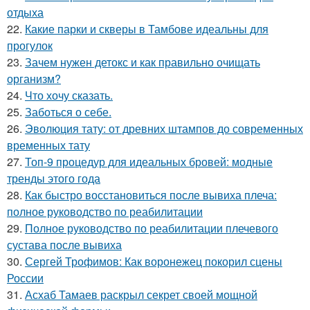
отдыха
22.
Какие парки и скверы в Тамбове идеальны для
прогулок
23.
Зачем нужен детокс и как правильно очищать
организм?
24.
Что хочу сказать.
25.
Заботься о себе.
26.
Эволюция тату: от древних штампов до современных
временных тату
27.
Топ-9 процедур для идеальных бровей: модные
тренды этого года
28.
Как быстро восстановиться после вывиха плеча:
полное руководство по реабилитации
29.
Полное руководство по реабилитации плечевого
сустава после вывиха
30.
Сергей Трофимов: Как воронежец покорил сцены
России
31.
Асхаб Тамаев раскрыл секрет своей мощной