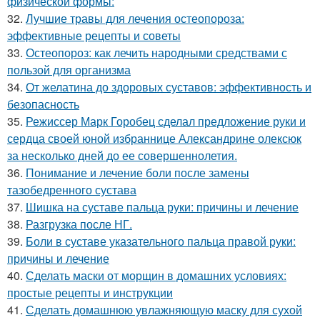
физической формы:
32.
Лучшие травы для лечения остеопороза:
эффективные рецепты и советы
33.
Остеопороз: как лечить народными средствами с
пользой для организма
34.
От желатина до здоровых суставов: эффективность и
безопасность
35.
Режиссер Марк Горобец сделал предложение руки и
сердца своей юной избраннице Александрине олексюк
за несколько дней до ее совершеннолетия.
36.
Понимание и лечение боли после замены
тазобедренного сустава
37.
Шишка на суставе пальца руки: причины и лечение
38.
Разгрузка после НГ.
39.
Боли в суставе указательного пальца правой руки:
причины и лечение
40.
Сделать маски от морщин в домашних условиях:
простые рецепты и инструкции
41.
Сделать домашнюю увлажняющую маску для сухой