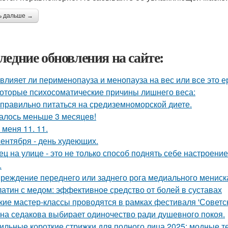
ь дальше →
ледние обновления на сайте:
 влияет ли перименопауза и менопауза на вес или все это 
оторые психосоматические причины лишнего веса:
 правильно питаться на средиземноморской диете.
алось меньше 3 месяцев!
 меня 11. 11.
сентября - день худеющих.
ец на улице - это не только способ поднять себе настроени
.
реждение переднего или заднего рога медиального мениск
атин с медом: эффективное средство от болей в суставах
кие мастер-классы проводятся в рамках фестиваля 'Советс
на седакова выбирает одиночество ради душевного покоя.
ильные короткие стрижки для полного лица 2025: модные 