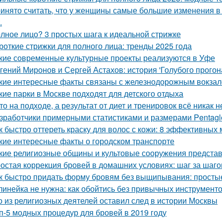
инято считать, что у женщины самые большие изменения в 
.
лное лицо? 3 простых шага к идеальной стрижке
роткие стрижки для полного лица: тренды 2025 года
кие современные культурные проекты реализуются в Уфе
гений Миронов и Сергей Астахов: история 'Голубого прогон
кие интересные факты связаны с железнодорожным вокза
кие парки в Москве подходят для детского отдыха
то на подходе, а результат от диет и тренировок всё никак 
зработчики примерными статистиками и размерами Pentagl
к быстро оттереть краску для волос с кожи: 8 эффективных
кие интересные факты о городском транспорте
кие религиозные общины и культовые сооружения предста
остая коррекция бровей в домашних условиях: шаг за шаг
к быстро придать форму бровям без выщипывания: просты
линейка не нужна: как обойтись без привычных инструмент
о из религиозных деятелей оставил след в истории Москвы
п-5 модных процедур для бровей в 2019 году