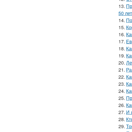
13.
Пр
50 лет
14.
По
15.
Ко
16.
Ка
17.
Ев
18.
Ка
19.
Ка
20.
Ле
21.
Ра
22.
Ка
23.
Ка
24.
Ка
25.
Пр
26.
Ка
27.
И 
28.
Кт
29.
То