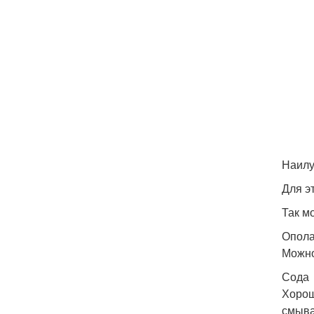
Наилу
Для э
Так м
Опола
Можно
Сода
Хорош
смыва