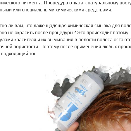
тического пигмента. Процедура отката к натуральному цве
ными или специальными химическими средствами.
тно ли вам, что даже щадящая химическая смывка для воло
рно не окрасить после процедуры? Это происходит потому,
улами красителя и их вымывания в полости волоса остают
очной пористости. Поэтому после применения любых проф
 подходящий тон.