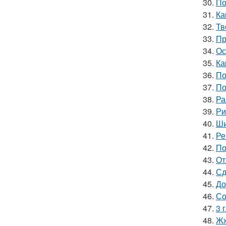
30.
По
31.
Ка
32.
Тв
33.
Пр
34.
Ос
35.
Ка
36.
По
37.
По
38.
Ра
39.
Ри
40.
Ши
41.
Ре
42.
По
43.
От
44.
Сд
45.
До
46.
Со
47.
3 
48.
Жж