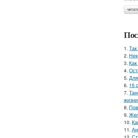
читат
Пос
1.
Так
2.
Нек
3.
Как
4.
Ост
5.
Для
6.
15 
7.
Тан
жизни
8.
Пов
9.
Жел
10.
Ка
11.
Ан
12.
Ст