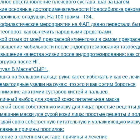
лное восстановление плечевого сустава: шаг за шагом
кие основные достопримечательности Новосибирска рекоме
орожные оладушки. На 100 грамм - 134.
офилактические мероприятия на ФАП давно перестали быт
теопороз: как вылечить народными средствами
кой отзыв от моей прекрасной клиенточки в самом прекрас
вышение мобильности после эндопротезирования тазобедр
вышение качества жизни после эндопротезирования: как с
згрузка после НГ.
туал В Масле"СЫР".
шка на большом пальце руки: как ее избежать и как ее лечи
вматоидные узелки на руках: что это и как с этим бороться
нимание анатомии суставов кистей и пальцев
личный выбор для зрелой кожи: питательная маска
елай свою собственную маску для лица: простые рецепты 
машние маски для сухой кожи лица: простые рецепты и по
здай свою собственную питательную и увлажняющую маску
главные причины пропилов:
ение в коленном суставе: причины и лечение