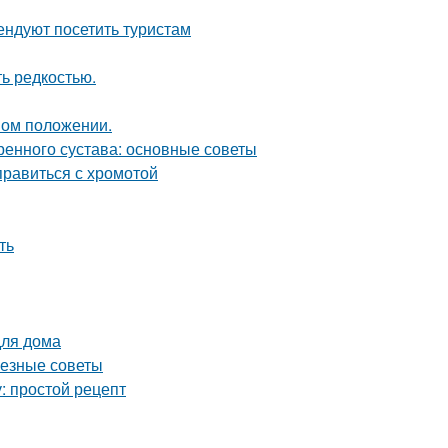
ндуют посетить туристам
ь редкостью.
ном положении.
енного сустава: основные советы
правиться с хромотой
ть
для дома
лезные советы
: простой рецепт