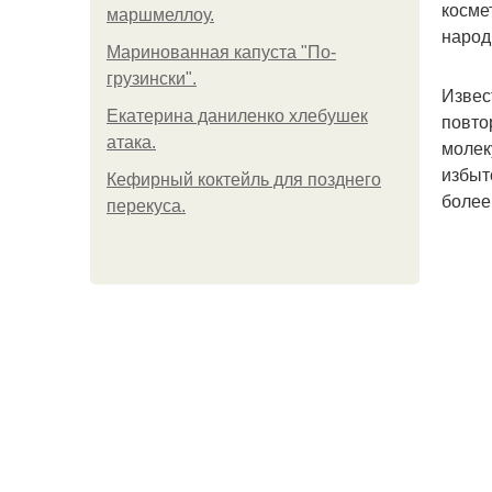
косме
маршмеллоу.
народ
Маринованная капуста "По-
грузински".
Извес
Екатерина даниленко хлебушек
повто
атака.
молек
избыт
Кефирный коктейль для позднего
более
перекуса.