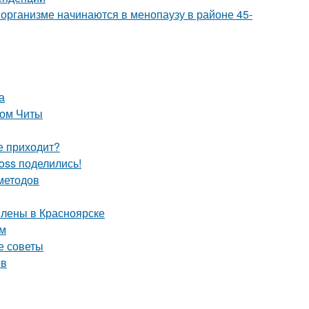
организме начинаются в менопаузу в районе 45-
а
лом Читы
не приходит?
oss поделились!
 методов
влены в Красноярске
ом
е советы
ов