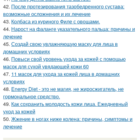
42.
После протезирования тазобедренного сустава:
возможные осложнения и их лечение
43.
Колбаса из куриного Филе с овощами.
44.
Нарост на фаланге указательного пальца: причины и
лечение
45.
Создай свою увлажняющую маску для лица в
домашних условиях
46.
Повыси свой уровень ухода за кожей с помощью
масок для сухой увядающей кожи 60
47.
11 масок для ухода за кожей лица в домашних
условиях
48.
Energy Diet - это не магия, не жиросжигатель, не
гормональное средство.
49.
Как сохранить молодость кожи лица. Ежедневный
уход за кожей
50.
Жжение в ногах ниже колена: причины, симптомы и
лечение