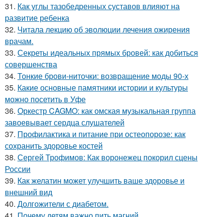
31.
Как углы тазобедренных суставов влияют на
развитие ребенка
32.
Читала лекцию об эволюции лечения ожирения
врачам.
33.
Секреты идеальных прямых бровей: как добиться
совершенства
34.
Тонкие брови-ниточки: возвращение моды 90-х
35.
Какие основные памятники истории и культуры
можно посетить в Уфе
36.
Оркестр CAGMO: как омская музыкальная группа
завоевывает сердца слушателей
37.
Профилактика и питание при остеопорозе: как
сохранить здоровье костей
38.
Сергей Трофимов: Как воронежец покорил сцены
России
39.
Как желатин может улучшить ваше здоровье и
внешний вид
40.
Долгожители с диабетом.
41.
Почему детям важно пить магний.