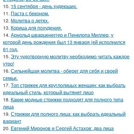
10.
15 сентября - день худеющих.
11.
Паста с беконом.
12.
Молитва о детях.
13.
Корица для похудения.
14.
Арнольд шварценеггер и Пенелопа Миллер, у
которой день рождения был 13 января (ей исполнился
61 год.
15.
Эту чудотворную молитву необходимо читать каждое
утро!
16.
Сильнейшая молитва - оберег для себя и своей
семьи.
17.
Топ стрижек для круглолицых женщин: как выбрать
идеальный стиль, который вытянет лицо
18.
Какие модные стрижки подходят для полного типа
лица
19.
Стрижки для полного лица: как выбрать идеальный
вариант
20.
Евгений Миронов и Сергей Астахов: два лица