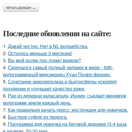
читать дальше →
Последние обновления на сайте:
1.
Давай честно. Нет в NL волшебства.
2.
Осталось меньше 3 месяцев!
3.
Вы мой ролик про хурму видели?
4.
Скончался самый полный человек в мире - 595-
килограммовый мексиканец Хуан Педро франко.
5.
Сочетание криолиполиза и бьютисферы ускоряет
похудение и улучшает качество кожи.
6.
Рао из деревни каласападу, Индия, съедает минимум
килограмм земли каждый день.
7.
Как правильно качать пресс: инструкция для новичков.
8.
Быстрое суфле из творога.
9.
Программа для новичка на беговой дорожке (3-4 раза
в неделю, 20-30 мин: