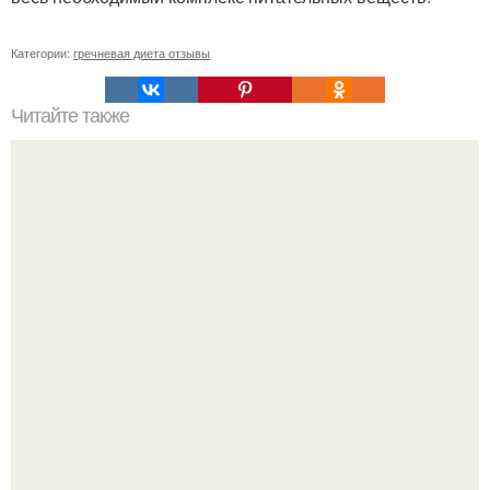
Категории:
гречневая диета отзывы
Читайте также
Гречка с кефиром творят чудеса!