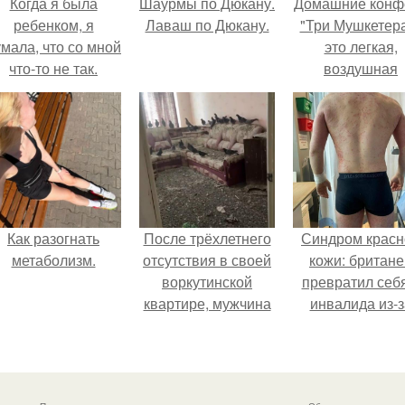
Когда я была
Шаурмы по Дюкану.
Домашние конф
ребенком, я
Лаваш по Дюкану.
"Три Мушкетера
мала, что со мной
это легкая,
что-то не так.
воздушная
шоколадная ну
покрытая
молочным
шоколадом.
Как разогнать
После трёхлетнего
Синдром красн
метаболизм.
отсутствия в своей
кожи: британе
воркутинской
превратил себ
квартире, мужчина
инвалида из-з
вернулся и
бесконтрольно
обнаружил, что его
использовани
жилище стало
мази.
пристанищем для