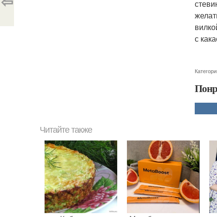
⇦
стеви
желат
вилко
с кака
Категори
Понр
Читайте также