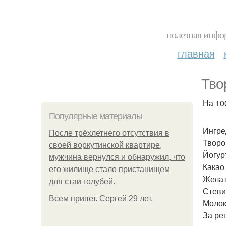
полезная инфор
главная
Тво
На 100
Популярные материалы
Ингре
После трёхлетнего отсутствия в
Творо
своей воркутинской квартире,
Йогур
мужчина вернулся и обнаружил, что
Какао 
его жилище стало пристанищем
Желат
для стаи голубей.
Стеви
Всем привет. Сергей 29 лет.
Молок
За ре