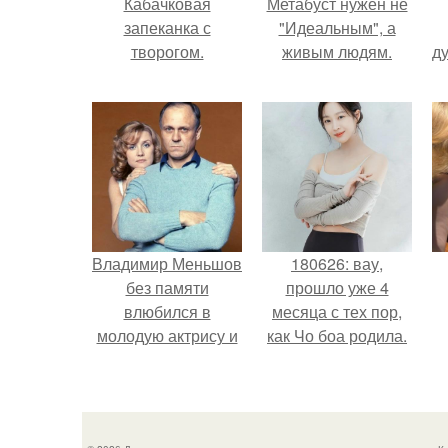
Кабачковая
Метабуст нужен не
запеканка с
"Идеальным", а
творогом.
живым людям.
ду
Владимир Меньшов
180626: вау,
без памяти
прошло уже 4
влюбился в
месяца с тех пор,
молодую актрису и
как Чо боа родила.
даже решил уйти от
алентовой ради
неё.