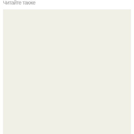
Читайте также
Диета на голоде. Гречневая диета не голодная, но
эффективная для похудения, продолжительность диеты
7-14 дней.
Метабуст нужен не "Идеальным", а живым людям.