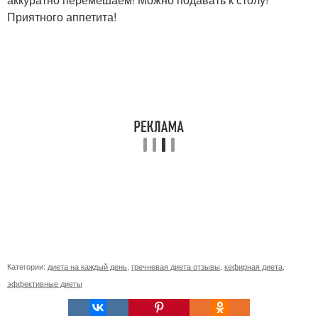
Приятного аппетита!
Категории:
диета на каждый день
,
гречневая диета отзывы
,
кефирная диета
,
эффективные диеты