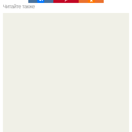
Читайте также
Колено покраснело и горячее. Почему горят и краснеют
колени
Неделькин - с. Встречи и груши.