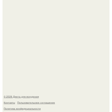
Синдром красной кожи: британец превратил себя в
инвалида из-за бесконтрольного использования мази.
Виктория галустян, бывшая жена юмориста Михаила
галустяна, рассказала о неожиданных последствиях
развода.
© 2026 Диета для похудения
Контакты
Пользовательское соглашение
Политика конфидециальности