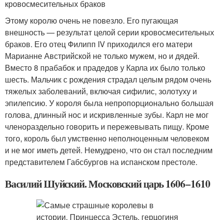
кровосмесительных браков
Этому королю очень не повезло. Его пугающая
внешность — результат целой серии кровосмесительных
браков. Его отец Филипп IV приходился его матери
Марианне Австрийской не только мужем, но и дядей.
Вместо 8 прабабок и прадедов у Карла их было только
шесть. Мальчик с рождения страдал целым рядом очень
тяжелых заболеваний, включая сифилис, золотуху и
эпилепсию. У короля была непропорционально большая
голова, длинный нос и искривленные зубы. Карл не мог
членораздельно говорить и пережевывать пищу. Кроме
того, король был умственно неполноценным человеком
и не мог иметь детей. Немудрено, что он стал последним
представителем Габсбургов на испанском престоле.
Василий Шуйский. Московский царь 1606−1610