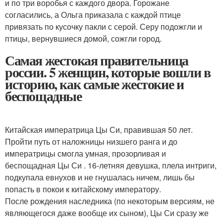
и по три воробья с каждого двора. Горожане
согласились, а Ольга приказала с каждой птице
привязать по кусочку пакли с серой. Серу подожгли и
птицы, вернувшиеся домой, сожгли город.
Самая жестокая правительница
россии. 5 женщин, которые вошли в
историю, как самые жестокие и
беспощадные
Китайская императрица Цы Си, правившая 50 лет.
Пройти путь от наложницы низшего ранга и до
императрицы смогла умная, прозорливая и
беспощадная Цы Си . 16-летняя девушка, плела интриги,
подкупала евнухов и не гнушалась ничем, лишь бы
попасть в покои к китайскому императору.
После рождения наследника (по некоторым версиям, не
являющегося даже вообще их сыном), Цы Си сразу же