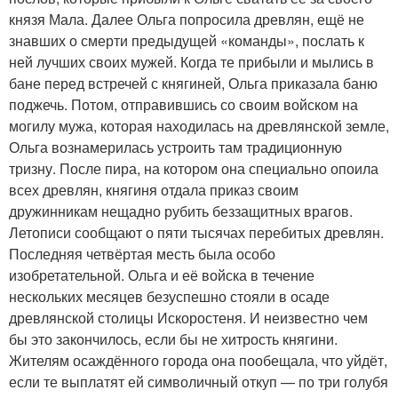
князя Мала. Далее Ольга попросила древлян, ещё не
знавших о смерти предыдущей «команды», послать к
ней лучших своих мужей. Когда те прибыли и мылись в
бане перед встречей с княгиней, Ольга приказала баню
поджечь. Потом, отправившись со своим войском на
могилу мужа, которая находилась на древлянской земле,
Ольга вознамерилась устроить там традиционную
тризну. После пира, на котором она специально опоила
всех древлян, княгиня отдала приказ своим
дружинникам нещадно рубить беззащитных врагов.
Летописи сообщают о пяти тысячах перебитых древлян.
Последняя четвёртая месть была особо
изобретательной. Ольга и её войска в течение
нескольких месяцев безуспешно стояли в осаде
древлянской столицы Искоростеня. И неизвестно чем
бы это закончилось, если бы не хитрость княгини.
Жителям осаждённого города она пообещала, что уйдёт,
если те выплатят ей символичный откуп — по три голубя