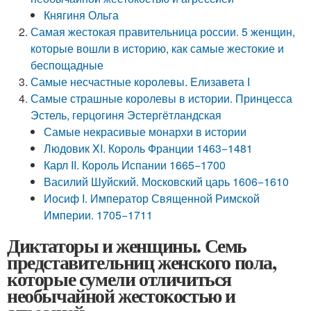
Княгиня Ольга
Самая жестокая правительница россии. 5 женщин,
которые вошли в историю, как самые жестокие и
беспощадные
Самые несчастные королевы. Eлизавета І
Самые страшные королевы в истории. Принцесса
Эстель, герцогиня Эстергётландская
Самые некрасивые монархи в истории
Людовик XI. Король Франции 1463−1481
Карл II. Король Испании 1665−1700
Василий Шуйский. Московский царь 1606−1610
Иосиф I. Император Священной Римской
Империи. 1705−1711
Диктаторы и женщины. Семь
представительниц женского пола,
которые сумели отличиться
необычайной жестокостью и