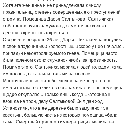
Хотя эта женщина и не принадлежала к числу
правительниц, степень совершенных ею преступлений
огромна. Помещица Дарья Салтыкова (Салтычиха)
собственноручно замучила до смерти несколько
десятков крепостных крестьян.
Овдовев в возрасте 26 лет, Дарья Николаевна получила
в свои владения 600 крепостных. Вскоре у нее начались
припадки неконтролируемого гнева. Помещица часто
била поленом своих служанок якобы за провинность.
Помимо этого, Салтычиха морила людей голодом, жгла
им волосы, оставляла голыми на морозе.
Многочисленные жалобы людей на ее зверства не
имели никакого отклика в органах власти, т. к. помещица
щедро откупалась. Только лишь когда Екатерина II
взошла на трон, делу Салтыковой был дан ход.
Установили, что в ее деревне было замучено 138
крестьян, большую часть из которых помещица убила
сама. Смертный приговор императрица сменила на