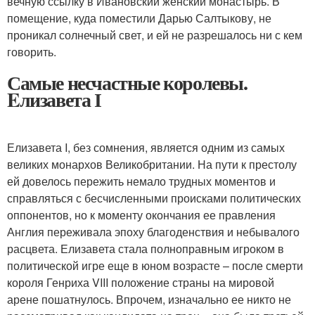
вечную ссылку в Ивановский женский монастырь. В
помещение, куда поместили Дарью Салтыкову, не
проникал солнечный свет, и ей не разрешалось ни с кем
говорить.
Самые несчастные королевы.
Eлизавета І
Елизавета I, без сомнения, является одним из самых
великих монархов Великобритании. На пути к престолу
ей довелось пережить немало трудных моментов и
справляться с бесчисленными происками политических
оппонентов, но к моменту окончания ее правления
Англия переживала эпоху благоденствия и небывалого
расцвета. Елизавета стала полноправным игроком в
политической игре еще в юном возрасте – после смерти
короля Генриха VIII положение страны на мировой
арене пошатнулось. Впрочем, изначально ее никто не