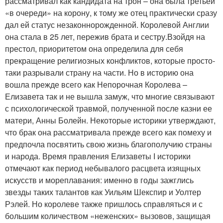
рассматривал как кандидата на трон – она была третьей
«в очереди» на корону, к тому же отец практически сразу
дал ей статус незаконнорожденной. Королевой Англии
она стала в 25 лет, пережив брата и сестру.Взойдя на
престол, приоритетом она определила для себя
прекращение религиозных конфликтов, которые просто-
таки разрывали страну на части. Но в историю она
вошла прежде всего как Непорочная Королева –
Елизавета так и не вышла замуж, что многие связывают
с психологической травмой, полученной после казни ее
матери, Анны Болейн. Некоторые историки утверждают,
что брак она рассматривала прежде всего как помеху и
предпочла посвятить свою жизнь благополучию страны
и народа. Время правления Eлизаветы І историки
отмечают как период небывалого расцвета изящных
искусств и мореплавания: именно в годы зажглись
звезды таких талантов как Уильям Шекспир и Уолтер
Рэлей. Но королеве также пришлось справляться и с
большим количеством «неженских» вызовов, защищая