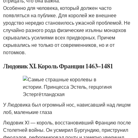
отрицать, что она важна.
Особенно для человека, который должен часто
появляться на публике. Для королей же внешнее
уродство нередко становилось ужасной проблемой. Не
случайно разного рода физические изъяны монархов
скрывались усилиями всех придворных. Причем
скрывались не только от современников, но и от
потомков.
Людовик XI. Король Франции 1463−1481
У Людовика был огромный нос, нависавший над лицом
лоб, маленькие глаза
Людовик XI — король, восстановивший Францию после
Столетней войны. Он усмирил Бургундию, приструнил
феодалов, реформировал почту и заметно увеличил