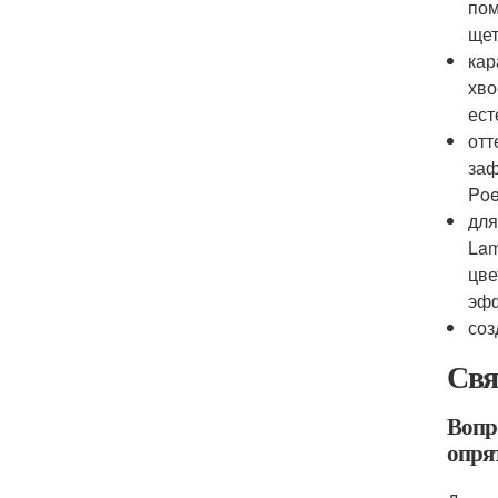
пом
щет
кар
хво
ест
отт
заф
Poe
для
Lam
цве
эфф
соз
Свя
Вопр
опря