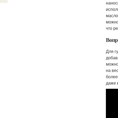
нанос
испол
масло
можно
что р
Вопро
Для г
добав
можно
на ве
более
даже 