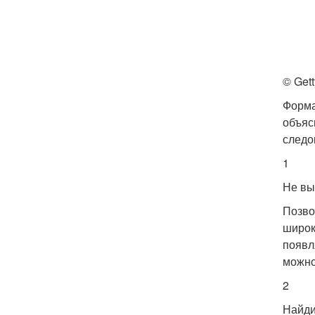
© Get
Форма
объяс
следо
1
Не вы
Позво
широк
появл
можно
2
Найди