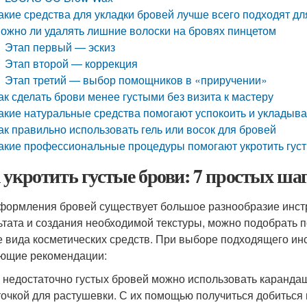
акие средства для укладки бровей лучше всего подходят дл
ожно ли удалять лишние волоски на бровях пинцетом
Этап первый — эскиз
Этап второй — коррекция
Этап третий — выбор помощников в «приручении»
ак сделать брови менее густыми без визита к мастеру
акие натуральные средства помогают успокоить и укладыва
ак правильно использовать гель или восок для бровей
акие профессиональные процедуры помогают укротить гус
 укротить густые брови: 7 простых ша
формления бровей существует большое разнообразие инстр
ьтата и создания необходимой текстуры, можно подобрать п
е вида косметических средств. При выборе подходящего и
ющие рекомендации:
 недостаточно густых бровей можно использовать каранда
очкой для растушевки. С их помощью получиться добитьс