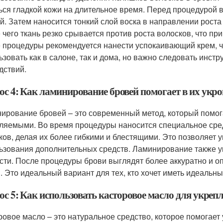
ься гладкой кожи на длительное время. Перед процедурой в
ой. Затем наносится тонкий слой воска в направлении роста 
 чего ткань резко срывается против роста волосков, что пр
 процедуры рекомендуется нанести успокаивающий крем, ч
ьзовать как в салоне, так и дома, но важно следовать инст
дствий.
ос 4: Как ламинирование бровей помогает в их укр
ирование бровей – это современный метод, который помога
ляемыми. Во время процедуры наносится специальное средс
ков, делая их более гибкими и блестящими. Это позволяет
ьзования дополнительных средств. Ламинирование также ук
сти. После процедуры брови выглядят более аккуратно и оп
. Это идеальный вариант для тех, кто хочет иметь идеальн
с 5: Как использовать касторовое масло для укрепл
ровое масло – это натуральное средство, которое помогает 