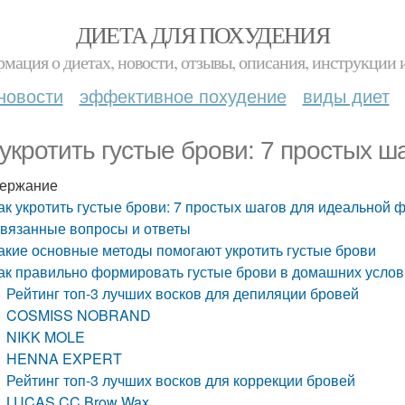
ДИЕТА ДЛЯ ПОХУДЕНИЯ
мация о диетах, новости, отзывы, описания, инструкции 
новости
эффективное похудение
виды диет
 укротить густые брови: 7 простых 
ержание
ак укротить густые брови: 7 простых шагов для идеальной
вязанные вопросы и ответы
акие основные методы помогают укротить густые брови
ак правильно формировать густые брови в домашних усло
Рейтинг топ-3 лучших восков для депиляции бровей
COSMISS NOBRAND
NIKK MOLE
HENNA EXPERT
Рейтинг топ-3 лучших восков для коррекции бровей
LUCAS CC Brow Wax