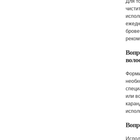
Для т
чисти
испол
ежедн
брове
реком
Вопр
воло
Форми
необх
специ
или в
каран
испол
Вопро
Испол