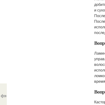
добит
и сух
После
После
испол
после
Вопр
Ламин
управ
волос
испол
ломко
время
Вопро
⇦
Касто