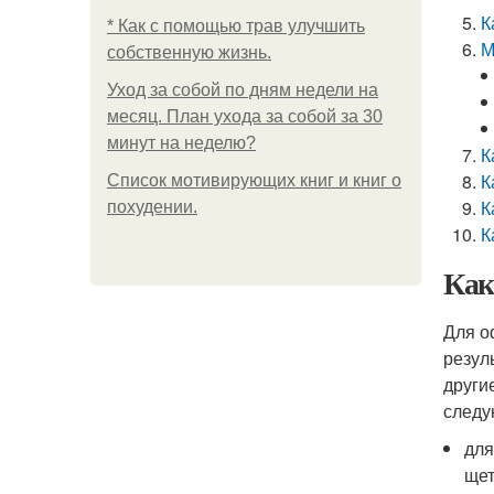
К
* Как с помощью трав улучшить
М
собственную жизнь.
Уход за собой по дням недели на
месяц. План ухода за собой за 30
минут на неделю?
К
К
Список мотивирующих книг и книг о
К
похудении.
К
Как
Для о
резул
други
следу
для
щет