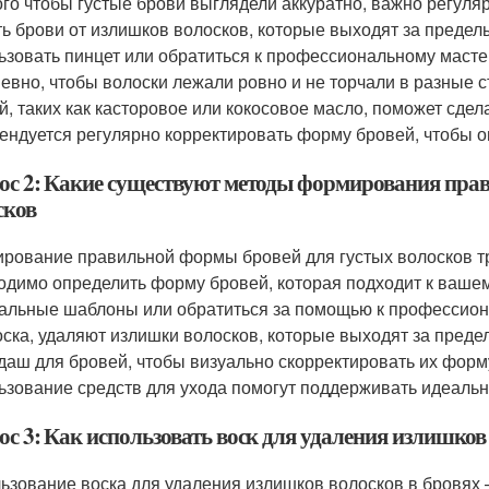
ого чтобы густые брови выглядели аккуратно, важно регуля
ть брови от излишков волосков, которые выходят за преде
ьзовать пинцет или обратиться к профессиональному масте
евно, чтобы волоски лежали ровно и не торчали в разные 
й, таких как касторовое или кокосовое масло, поможет сде
ендуется регулярно корректировать форму бровей, чтобы о
ос 2: Какие существуют методы формирования пра
сков
рование правильной формы бровей для густых волосков тр
одимо определить форму бровей, которая подходит к вашем
альные шаблоны или обратиться за помощью к профессион
оска, удаляют излишки волосков, которые выходят за пред
даш для бровей, чтобы визуально скорректировать их форм
ьзование средств для ухода помогут поддерживать идеаль
с 3: Как использовать воск для удаления излишков
ьзование воска для удаления излишков волосков в бровях 