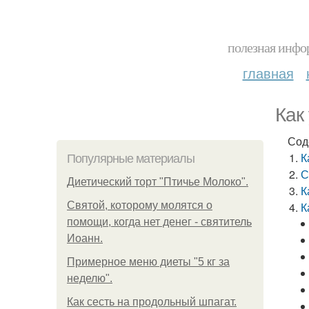
полезная инфор
главная
Как
Сод
К
Популярные материалы
С
Диетический торт "Птичье Молоко".
К
Святой, которому молятся о
К
помощи, когда нет денег - святитель
Иоанн.
Примерное меню диеты "5 кг за
неделю".
Как сесть на продольный шпагат.