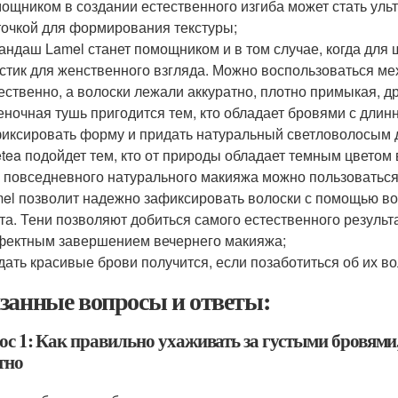
ощником в создании естественного изгиба может стать уль
очкой для формирования текстуры;
андаш Lamel станет помощником и в том случае, когда для
стик для женственного взгляда. Можно воспользоваться м
ественно, а волоски лежали аккуратно, плотно примыкая, дру
еночная тушь пригодится тем, кто обладает бровями с длин
иксировать форму и придать натуральный светловолосым д
tea подойдет тем, кто от природы обладает темным цветом 
 повседневного натурального макияжа можно пользоваться 
el позволит надежно зафиксировать волоски с помощью вос
та. Тени позволяют добиться самого естественного результат
ектным завершением вечернего макияжа;
дать красивые брови получится, если позаботиться об их в
занные вопросы и ответы:
ос 1: Как правильно ухаживать за густыми бровями
тно