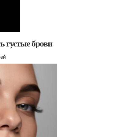
ь густые брови
вей