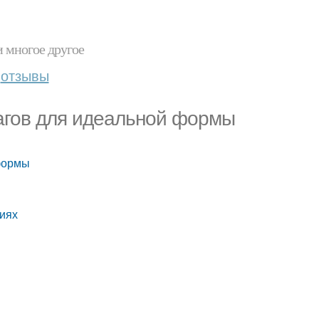
и многое другое
отзывы
шагов для идеальной формы
 формы
виях