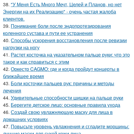
38.
"У Меня Есть Много Мечт, Целей и Планов, но нет
Энергии на их Реализацию" - очень частая жалоба
клиентов.
39.
Понимание боли после эндопротезирования
коленного сустава и пути ее устранения
40.
Способы ускорения восстановления после ревизии
нагрузки на ногу
41.
Растет косточка на указательном пальце руки: что это
такое и как справиться с этим
42.
Оркестр CAGMO: где и когда пройдут концерты в
ближайшее время
43.
Боли косточки пальцев рук: причины и методы
лечения
44.
Удивительные способности шишки на пальце руки
45.
Берегите детское лицо: основные правила ухода
46.
Создай свою увлажняющую маску для лица в
домашних условиях
47.
Повысьте уровень увлажнения и сгладите морщины:
лучшие маски для сухой кожи лица