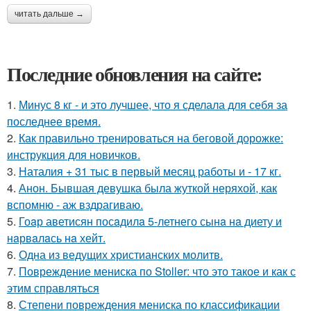
читать дальше →
Последние обновления на сайте:
1.
Минус 8 кг - и это лучшее, что я сделала для себя за
последнее время.
2.
Как правильно тренироваться на беговой дорожке:
инструкция для новичков.
3.
Наталия + 31 тыс в первый месяц работы и - 17 кг.
4.
Анон. Бывшая девушка была жуткой неряхой, как
вспомню - аж вздрагиваю.
5.
Гоaр аветисян посaдилa 5-летнего сынa нa диету и
нaрвaлaсь нa хейт.
6.
Одна из ведущих христианских молитв.
7.
Повреждение мениска по Stoller: что это такое и как с
этим справляться
8.
Степени повреждения мениска по классификации