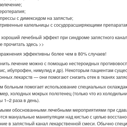
зелечение;
еротерапия;
прессы с димексидом на запястье;
тривенные капельницы с сосудорасширяющими препаратам
 хороший лечебный эффект при синдроме запястного канал
е прочитать здесь >>
пражнения эффективны более чем в 80% случаев!
нить лечение можно с помощью нестероидных противовоспа
ис, ибупрофен, нимулид и др). Некоторым пациентам суще
онных лекарств — они помогают снизить отек в тканях запяс
м больным помогает использование специальных охлаждаю
мер, холодных мокрых полотенец (только что из холодильни
ы 1–2 раза в день).
мыми обоснованными лечебными мероприятиями при сдавлен
тся мануальные манипуляции над кистью с целью восстано
ние в запястный канал лекарственной смеси. Обычно специ