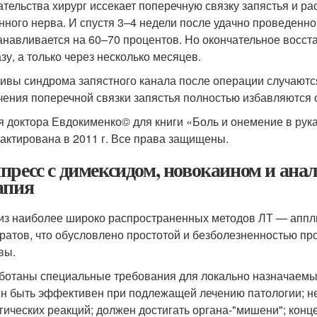
тельства хирург иссекает поперечную связку запястья и р
нного нерва. И спустя 3–4 недели после удачно проведенн
анавливается на 60–70 процентов. Но окончательное восст
азу, а только через несколько месяцев.
ивы синдрома запястного канала после операции случаютс
чения поперечной связки запястья полностью избавляются 
я доктора Евдокименко© для книги «Боль и онемение в руках
актирована в 2011 г. Все права защищены.
пресс с димексидом, новокаином и ан
апия
из наиболее широко распространенных методов ЛТ — апп
ратов, что обусловлено простотой и безболезненностью пр
вы.
ботаны специальные требования для локально назначаемы
н быть эффективен при подлежащей лечению патологии; не
гических реакций; должен достигать органа-"мишени"; кон