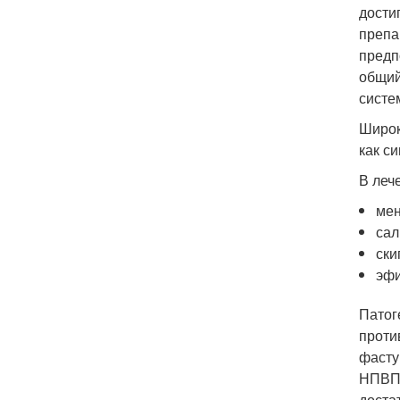
дости
препа
предп
общий
систе
Широк
как с
В леч
мен
сал
ски
эфи
Патог
проти
фасту
НПВП,
доста