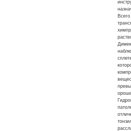
инстр
назна
Всего
транс
химпр
раств
Димек
наблю
сплет
котор
компр
вещес
превы
ороше
Гидро
патол
отлич
тонзи
рассл