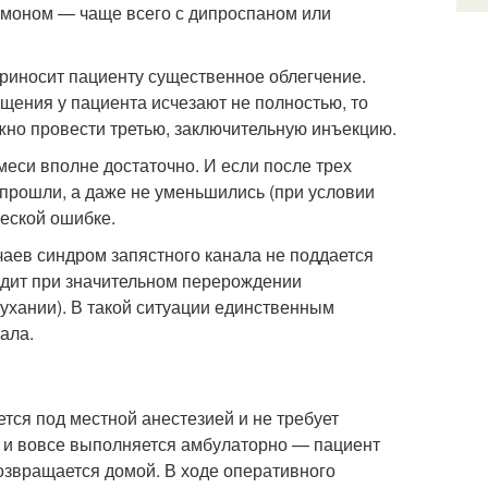
ормоном — чаще всего с дипроспаном или
приносит пациенту существенное облегчение.
щения у пациента исчезают не полностью, то
жно провести третью, заключительную инъекцию.
еси вполне достаточно. И если после трех
прошли, а даже не уменьшились (при условии
еской ошибке.
чаев синдром запястного канала не поддается
одит при значительном перерождении
ухании). В такой ситуации единственным
ала.
тся под местной анестезией и не требует
а и вовсе выполняется амбулаторно — пациент
возвращается домой. В ходе оперативного