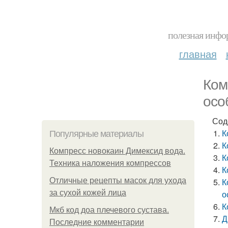
полезная инфор
главная
Ком
осо
Сод
К
Популярные материалы
К
Компресс новокаин Димексид вода.
К
Техника наложения компрессов
К
Отличные рецепты масок для ухода
К
за сухой кожей лица
о
К
Мкб код доа плечевого сустава.
Д
Последние комментарии