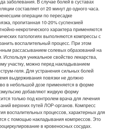
да заболевания. В случае болей в суставах
яции составляет от 20 минут до одного часа.
еренесшим операции по пересадке
вязка, пропитанная 10-20% суспензией
 гнойно-некротического характера применяются
тических патологиях выполняются компрессы с
ранить воспалительный процесс. При этом
пенным рассасыванием солевых образований на
и. Используя уникальное свойство лекарства,
ому участку, можно перед накладыванием
ыструм-геля. Для устранения сильных болей
ремя выдерживания повязки не должно
во в небольшой дозе применяется в форме
в эмульсию добавляют жидкую форму
ится только под контролем врача для лечения
ваний верхних путей ЛОР-органов. Компресс
ития воспалительных процессов, характерных для
ется с помощью накладывания компрессов. Это
кроциркулирование в кровеносных сосудах.