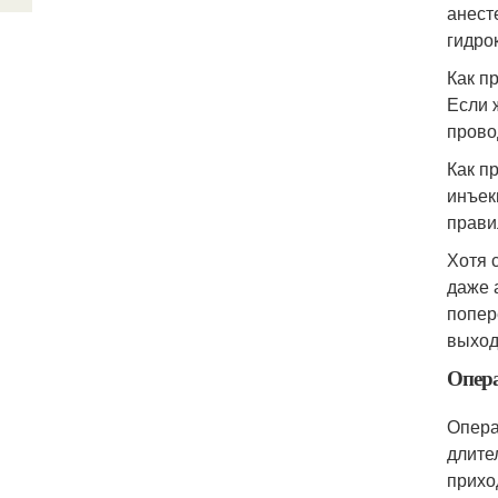
анест
гидро
Как п
Если 
прово
Как п
инъек
прави
Хотя 
даже 
попер
выход
Опера
Опера
длите
прихо