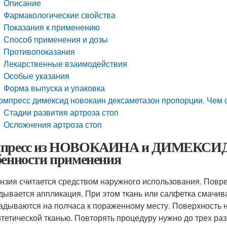
Описание
Фармакологические свойства
Показания к применению
Способ применения и дозы
Противопоказания
Лекарственные взаимодействия
Особые указания
Форма выпуска и упаковка
омпресс димексид новокаин дексаметазон пропорции. Чем 
Стадии развития артроза стоп
Осложнения артроза стоп
пресс из НОВОКАИНА и ДИМЕКСИДА о
бенности применения
нзия считается средством наружного использования. Повр
дывается аппликация. При этом ткань или салфетка смачив
адываются на полчаса к пораженному месту. Поверхность 
нтетической тканью. Повторять процедуру нужно до трех раз