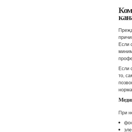
Ком
кан
Прежд
причи
Если 
миним
профе
Если 
то, с
позво
норма
Медик
При н
фон
эле