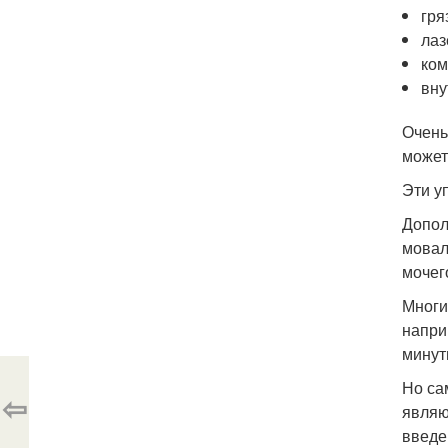
гря
лаз
ком
вну
Очень
может
Эти у
Допол
мовал
мочег
Многи
напри
минут
Но са
⇦
являю
введе