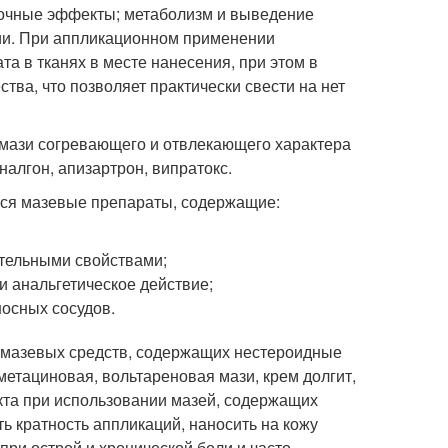
обочные эффекты; метаболизм и выведение
ии. При аппликационном применении
а в тканях в месте нанесения, при этом в
тва, что позволяет практически свести на нет
мази согревающего и отвлекающего характера
иналгон, апизартрон, випратокс.
ся мазевые препараты, содержащие:
тельными свойствами;
 анальгетическое действие;
осных сосудов.
 мазевых средств, содержащих нестероидные
етациновая, вольтареновая мази, крем долгит,
екта при использовании мазей, содержащих
ь кратность аппликаций, наносить на кожу
ри острой и хронической боли и часто