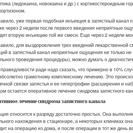
етика (лидокаина, новокаина и др.) с кортикостероидным г
кортизоном.
равило, уже первая подобная инъекция в запястный канал 
же через 2 недели после первого введения неприятные ощу
дят вторую инъекцию той же смеси. Еще через 2 недели мо
равило, для выздоровления трех введений лекарственной см
ций в запястный канал неприятные ощущения не только не 
льного проведения процедуры), можно думать о диагностич
справедливости ради надо сказать, что примерно в 10% слу
абсолютно грамотному комплексному лечению. Это происх
ечной связки запястья и ее гипертрофии (расширении и наб
ом остается оперативное лечение синдрома запястного кан
тивное лечение синдрома запястного канала
ция относится к разряду достаточно простых. Она выполняе
льного нахождения в стационаре, а некоторых клиниках он
дит на операцию из дома, и после операции в тот же день 