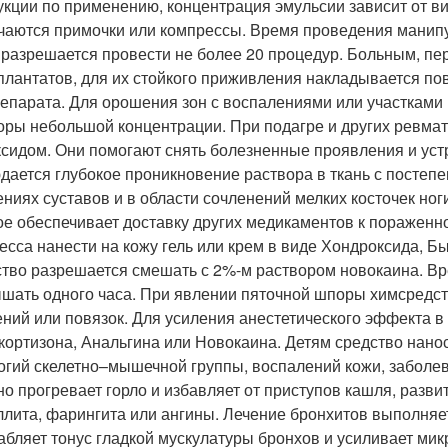
укции по применению, концентрация эмульсии зависит от ви
чаются примочки или компрессы. Время проведения манипул
 разрешается провести не более 20 процедур. Больным, п
плантатов, для их стойкого приживления накладывается по
епарата. Для орошения зон с воспалениями или участками
оры небольшой концентрации. При подагре и других ревма
сидом. Они помогают снять болезненные проявления и уст
дается глубокое проникновение раствора в ткань с посте
ениях суставов и в области сочленений мелких косточек ног
ое обеспечивает доставку других медикаментов к пораженн
есса нанести на кожу гель или крем в виде Хондроксида, Б
тво разрешается смешать с 2%-м раствором новокаина. В
шать одного часа. При явлении пяточной шпоры химсредст
ний или повязок. Для усиления анестетического эффекта 
кортизона, Анальгина или Новокаина. Детям средство нанос
огий скелетно–мышечной группы, воспалений кожи, заболе
но прогревает горло и избавляет от приступов кашля, разв
ллита, фарингита или ангины. Лечение бронхитов выполня
абляет тонус гладкой мускулатуры бронхов и усиливает ми