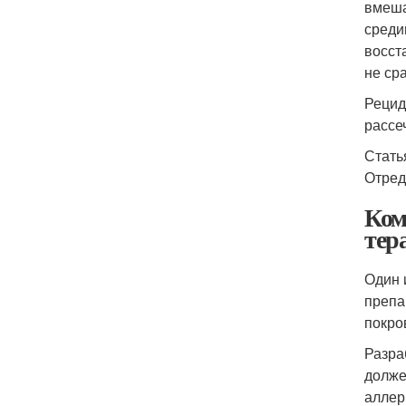
вмеша
среди
восст
не ср
Рецид
рассе
Стать
Отред
Ком
тер
Один 
препа
покро
Разра
долже
аллер