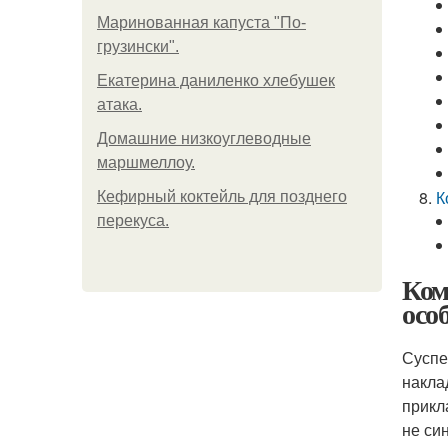
Маринованная капуста "По-
грузински".
Екатерина даниленко хлебушек
атака.
Домашние низкоуглеводные
маршмеллоу.
К
Кефирный коктейль для позднего
перекуса.
Ком
осо
Суспе
накла
прикл
не си