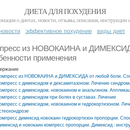
ДИЕТА ДЛЯ ПОХУДЕНИЯ
мация о диетах, новости, отзывы, описания, инструкции 
новости
эффективное похудение
виды диет
пресс из НОВОКАИНА и ДИМЕКСИДА
бенности применения
ержание
омпресс из НОВОКАИНА и ДИМЕКСИДА от любой боли. Спо
омпресс с димексидом и дексаметазоном. Лечение синдром
омпресс с димексидом, новокаином и анальгином. Апплика
омпресс с димексидом при болях в суставах. Лечение
омпресс с димексидом, новокаином и гидрокортизоном. Леч
стеохондрозе
омпресс димексид новокаин гидрокортизон пропорции. Спо
имексид и новокаин компресс пропорции. Димексид : инст