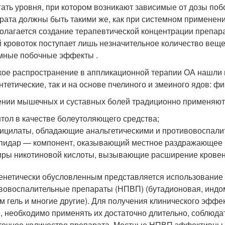
гать уровня, при котором возникают зависимые от дозы п
рата должны быть такими же, как при системном применен
олагается создание терапевтической концентрации препарат
 кровоток поступает лишь незначительное количество вещес
мные побочные эффекты .
ое распространение в аппликационной терапии ОА нашли 
интетические, так и на основе пчелиного и змеиного ядов: ф
ении мышечных и суставных болей традиционно применяют
тол в качестве болеутоляющего средства;
ицилаты, обладающие анальгетическими и противовоспали
пидар — компонент, оказывающий местное раздражающее и
ры никотиновой кислоты, вызывающие расширение кровен
енетически обусловленным представляется использование
вовоспалительные препараты (НПВП) (бутадионовая, индом
м гель и многие другие). Для получения клинического эфф
 необходимо применять их достаточно длительно, соблюдат
точное количество препарата. Местные НПВП эффективны п