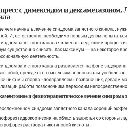
пресс с димексидом и дексаметазоном. 
ала
е чем начинать лечение синдрома запястного канала , нужн
ной. И, естественно, необходимо первым делом попытаться
синдром запястного канала является следствием профессио
ум существенно снизить. Как максимум — на некоторое в
ссиональную деятельность.
синдром запястного канала развивается на фоне эндокринн
амо собой, прежде всего мы лечим первоначальную болезнь.
ночника мы сперва «подправляем» позвоночник, делаем масс
лизации работы позвоночника переходим непосредственно 
аментозное и физиотерапевтическое лечение синдрома 
еосложненном синдроме запястного канала хороший эффект
офорез гидрокортизона на область запястья со стороны ла
ктрофорез раствора никотиновой кислоты;