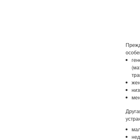
Прежд
особе
ген
(ма
тра
жен
низ
мен
Друга
устра
мал
нед