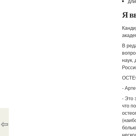
дли
Я в
Канди
акаде
В ред
вопро
наук,
Росси
ОСТЕ
- Арт
- Это
что п
остео
(наиб
⇦
болью
неско