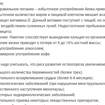
ки;
равильное питание – избыточное употребление белка привод
ыточное количество жиров и пищевой клетчатки мешает вс
ицит витамина D. Данный витамин поступает с пищей, но 
 воздействием солнечных лучей. Недостаточное пребывание
ицита;
ение. Никотин способствует выведению кальция из организма
ение жизни приводит к потере от 5 до 10% костной массы;
употребление алкоголем;
змерное употребление кофе.
 надо учитывать, что риск развития остеопороза увеличивае
ьшого количества беременностей (более трех);
тельного вскармливания грудью (более 6-8 месяцев);
екологических заболеваний (при нарушении менструального 
ественного наступления менопаузы);
оторых эндокринологических заболеваний;
тельного приема некоторых лекарственных препаратов;