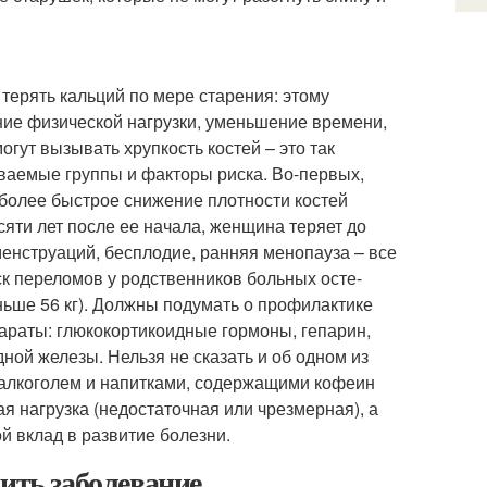
 терять кальций по мере старения: этому
ние физической нагрузки, уменьшение времени,
гут вызывать хрупкость костей – это так
ываемые группы и факторы риска. Во-первых,
более быстрое снижение плотности костей
яти лет после ее начала, женщина теряет до
менструаций, бесплодие, ранняя менопауза – все
к переломов у родственников больных осте-
ьше 56 кг). Должны подумать о профилактике
раты: глюкокортикоидные гормоны, гепарин,
ой железы. Нельзя не сказать и об одном из
 алкоголем и напитками, содержащими кофеин
я нагрузка (недостаточная или чрезмерная), а
й вклад в развитие болезни.
ить заболевание