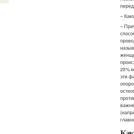
перед
– Как
– При
спосо
прово
назыв
женщи
проис
25% к
эти ф
опоро
остео
проти
важне
(напр
главн
Как