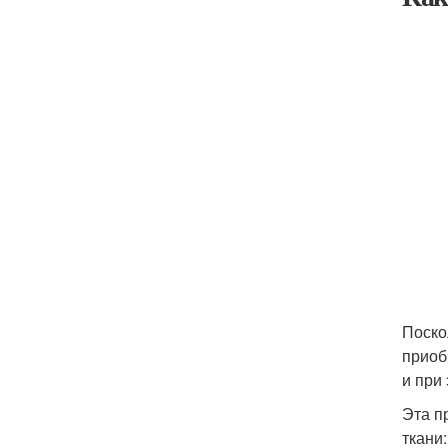
Поско
приоб
и при
Эта п
ткани