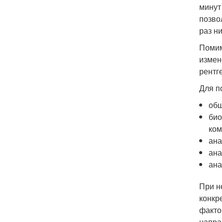
минут
позво
раз н
Помим
измен
рентг
Для п
общ
био
ком
ана
ана
ана
При н
конкр
факто
напра