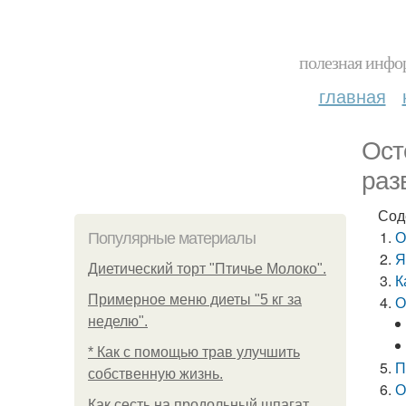
полезная инфор
главная
Ост
раз
Сод
О
Популярные материалы
Я
Диетический торт "Птичье Молоко".
К
Примерное меню диеты "5 кг за
О
неделю".
* Как с помощью трав улучшить
П
собственную жизнь.
О
Как сесть на продольный шпагат.