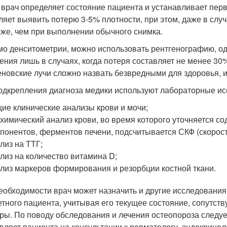
 врач определяет состояние пациента и устанавливает пе
ляет выявить потерю 3-5% плотности, при этом, даже в слу
иже, чем при выполнении обычного снимка.
о денситометрии, можно использовать рентгенографию, од
ения лишь в случаях, когда потеря составляет не менее 30%
еновские лучи сложно назвать безвредными для здоровья, и
одкрепления диагноза медики используют лабораторные ис
ие клинические анализы крови и мочи;
химический анализ крови, во время которого уточняется с
понентов, ферментов печени, подсчитывается СКФ (скорост
лиз на ТТГ;
лиз на количество витамина D;
лиз маркеров формирования и резорбции костной ткани.
еобходимости врач может назначить и другие исследования
етного пациента, учитывая его текущее состояние, сопутс
ры. По поводу обследования и лечения остеопороза следуе
вляет пациента на консультации к ревматологу, эндокринол