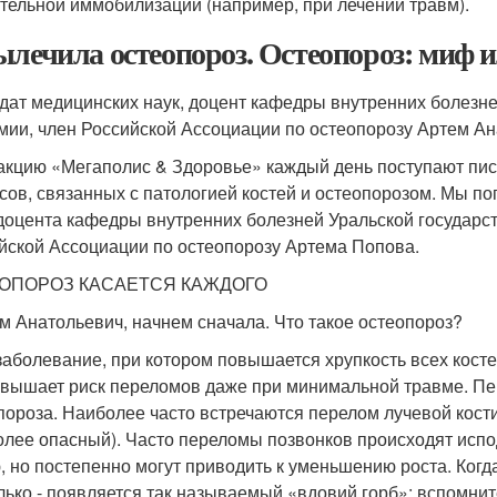
тельной иммобилизации (например, при лечении травм).
ылечила остеопороз. Остеопороз: миф 
дат медицинских наук, доцент кафедры внутренних болезн
мии, член Российской Ассоциации по остеопорозу Артем А
акцию «Мегаполис & Здоровье» каждый день поступают пис
сов, связанных с патологией костей и остеопорозом. Мы по
 доцента кафедры внутренних болезней Уральской государс
йской Ассоциации по остеопорозу Артема Попова.
ОПОРОЗ КАСАЕТСЯ КАЖДОГО
ем Анатольевич, начнем сначала. Что такое остеопороз?
 заболевание, при котором повышается хрупкость всех косте
овышает риск переломов даже при минимальной травме. 
пороза. Наиболее часто встречаются перелом лучевой кост
олее опасный). Часто переломы позвонков происходят испо
, но постепенно могут приводить к уменьшению роста. Когд
лько - появляется так называемый «вдовий горб»: вспомните