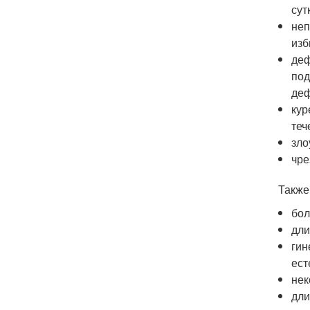
сут
неп
изб
деф
под
деф
кур
теч
зло
чре
Также
бол
дли
гин
ест
нек
дли