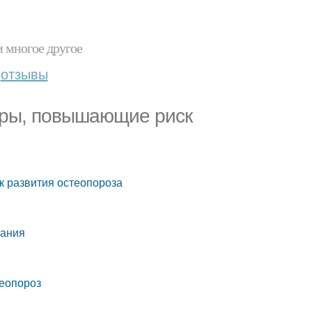
и многое другое
отзывы
оры, повышающие риск
к развития остеопороза
вания
теопороз