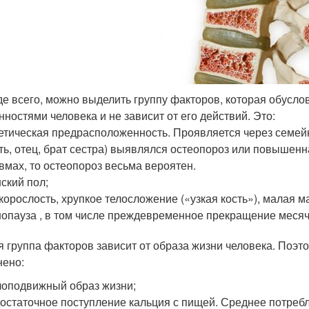
е всего, можно выделить группу факторов, которая обусл
нностями человека и не зависит от его действий. Это:
етическая предрасположенность. Проявляется через семейн
ть, отец, брат сестра) выявлялся остеопороз или повышен
вмах, то остеопороз весьма вероятен.
ский пол;
корослость, хрупкое телосложение («узкая кость»), малая м
опауза , в том числе преждевременное прекращение меся
я группа факторов зависит от образа жизни человека. Поэ
нено:
оподвижный образ жизни;
остаточное поступление кальция с пищей. Среднее потребл