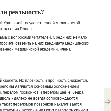
или реальность?
ей Уральской государственной медицинской
натольевич Попов
ьма с вопросами читателей. Среди них немало
просили ответить на них кандидата медицинских
твенной медицинской академии, члена
й скелета. Их плотность и прочность снижается,
Переломы являются основным осложнением
и, перелом позвонков и перелом шейки бедра
дволь - далеко не всегда сопровождаются
⇨
а таких переломов позвонков накапливается
 старушек, которые не могут разогнуть спину и