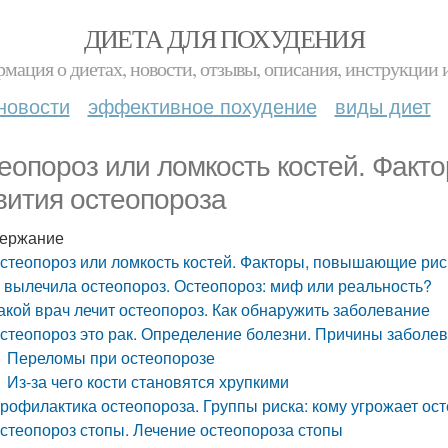
ДИЕТА ДЛЯ ПОХУДЕНИЯ
мация о диетах, новости, отзывы, описания, инструкции 
новости
эффективное похудение
виды диет
еопороз или ломкость костей. Факт
вития остеопороза
ержание
стеопороз или ломкость костей. Факторы, повышающие рис
 вылечила остеопороз. Остеопороз: миф или реальность?
акой врач лечит остеопороз. Как обнаружить заболевание
стеопороз это рак. Определение болезни. Причины заболе
Переломы при остеопорозе
Из-за чего кости становятся хрупкими
рофилактика остеопороза. Группы риска: кому угрожает ос
стеопороз стопы. Лечение остеопороза стопы