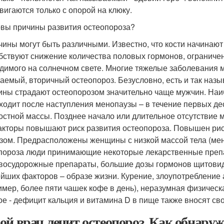
вигаются только с опорой на клюку.
овы причины развития остеопороза?
чины могут быть различными. Известно, что кости начинают
бствуют снижение количества половых гормонов, ограниче
димого на солнечном свете. Многие тяжелые заболевания мо
аемый, вторичный остеопороз. Безусловно, есть и так наз
ны страдают остеопорозом значительно чаще мужчин. Наи
ходит после наступления менопаузы – в течение первых дес
остной массы. Позднее начало или длительное отсутствие 
акторы повышают риск развития остеопороза. Повышен рис
зом. Предрасположены женщины с низкой массой тела (мен
пороза люди принимающие некоторые лекарственные препа
восудорожные препараты, большие дозы гормонов щитовидн
йших факторов – образе жизни. Курение, злоупотребление
имер, более пяти чашек кофе в день), неразумная физическа
ое - дефицит кальция и витамина D в пище также вносят сво
ой врач лечит остеопороз. Как обнаруж