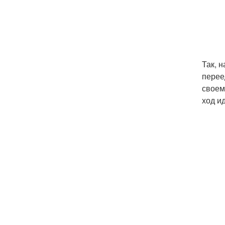
Так, 
перее
своем
ход и