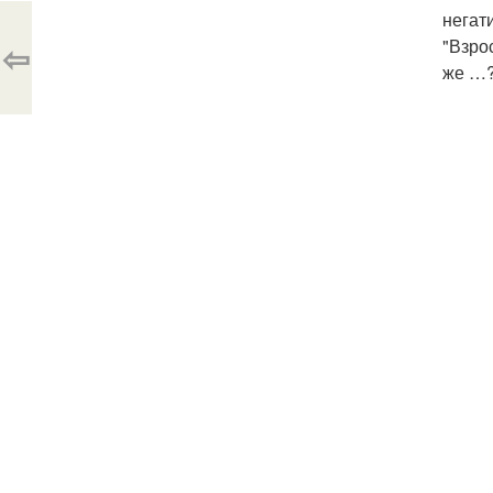
негат
"Взрос
⇦
же …?