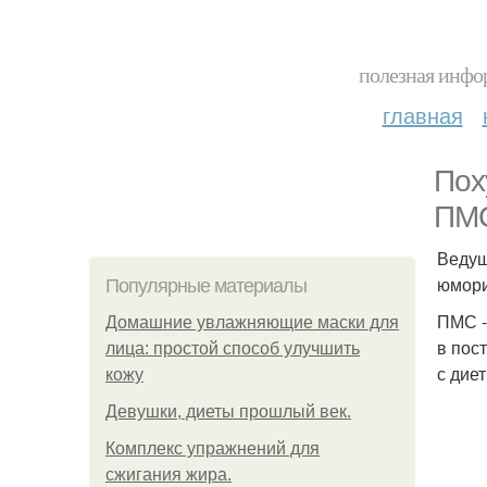
полезная инфор
главная
Пох
ПМ
Ведущ
юмори
Популярные материалы
ПМС -
Домашние увлажняющие маски для
в пос
лица: простой способ улучшить
с дие
кожу
Девушки, диеты прошлый век.
Комплекс упражнений для
сжигания жира.