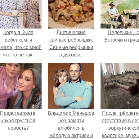
Когда я была
Диетические
Неделькин - с
ребенком, я
свиные ребрышки.
Встречи и груш
мала, что со мной
Свиные ребрышки
что-то не так.
в духовке.
Представляете,
Владимир Меньшов
После трёхлетн
какая грустная
без памяти
отсутствия в св
новость?
влюбился в
воркутинско
молодую актрису и
квартире, мужч