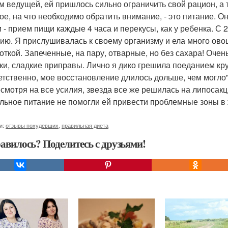
м ведущей, ей пришлось сильно ограничить свой рацион, а 
ое, на что необходимо обратить внимание, - это питание. 
- прием пищи каждые 4 часа и перекусы, как у ребенка. С 22
ию. Я прислушивалась к своему организму и ела много ов
откой. Запеченные, на пару, отварные, но без сахара! Очен
ки, сладкие приправы. Лично я дико грешила поеданием кру
етственно, мое восстановление длилось дольше, чем могло"
есмотря на все усилия, звезда все же решилась на липосакц
льное питание не помогли ей привести проблемные зоны 
и:
отзывы похудевших
,
правильная диета
авилось? Поделитесь с друзьями!