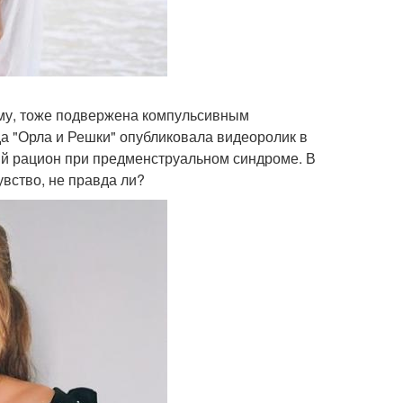
сему, тоже подвержена компульсивным
а "Орла и Решки" опубликовала видеоролик в
ный рацион при предменструальном синдроме. В
увство, не правда ли?