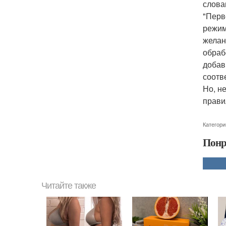
слова
"Перв
режим 
желан
обраб
добав
соотв
Но, н
прави
Категори
Понр
Читайте также