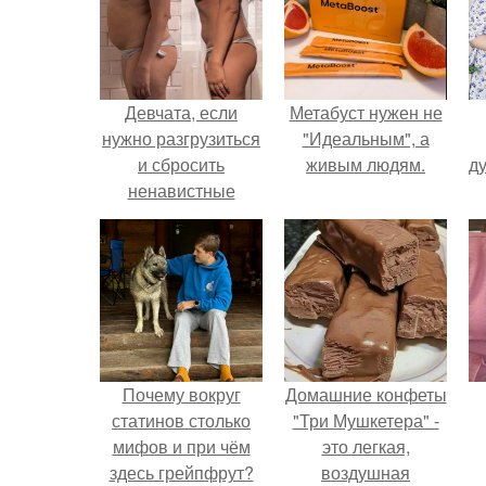
Девчата, если
Метабуст нужен не
нужно разгрузиться
"Идеальным", а
и сбросить
живым людям.
ду
ненавистные
лишние
килограммы.
Почему вокруг
Домашние конфеты
статинов столько
"Три Мушкетера" -
мифов и при чём
это легкая,
здесь грейпфрут?
воздушная