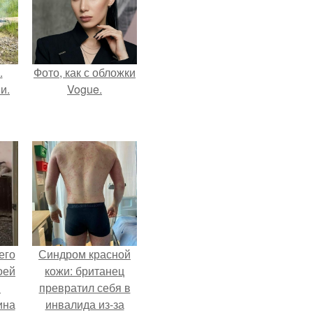
.
Фото, как с обложки
и.
Vogue.
его
Синдром красной
оей
кожи: британец
й
превратил себя в
ина
инвалида из-за