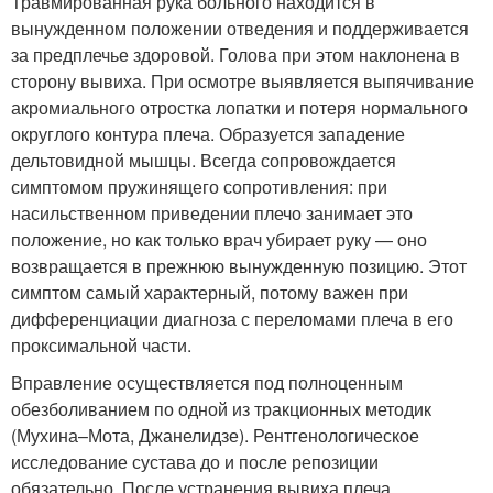
Травмированная рука больного находится в
вынужденном положении отведения и поддерживается
за предплечье здоровой. Голова при этом наклонена в
сторону вывиха. При осмотре выявляется выпячивание
акромиального отростка лопатки и потеря нормального
округлого контура плеча. Образуется западение
дельтовидной мышцы. Всегда сопровождается
симптомом пружинящего сопротивления: при
насильственном приведении плечо занимает это
положение, но как только врач убирает руку — оно
возвращается в прежнюю вынужденную позицию. Этот
симптом самый характерный, потому важен при
дифференциации диагноза с переломами плеча в его
проксимальной части.
Вправление осуществляется под полноценным
обезболиванием по одной из тракционных методик
(Мухина–Мота, Джанелидзе). Рентгенологическое
исследование сустава до и после репозиции
обязательно. После устранения вывиха плеча