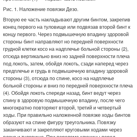
Рис. 1. Наложение повязки Дезо.
Вторую ее часть накладывают другим бинтом, закрепив
конец первого на туловище или подвязав второй бинт к
концу первого. Через подмышечную впадину здоровой
стороны бинт направляют но передней поверхности
грудной клетки косо на надплечье больной стороны (2),
отсюда вертикально вниз но задней поверхности плеча
под локоть, затем, обойдя локоть, сзади наперед через
предплечье и грудь в подмышечную впадину здоровой
стороны (3), отсюда по спине, косо на надплечье
больной стороны и вниз по передней поверхности плеча
(4). Обойдя локоть спереди назад, бинт ведут через
спину в здоровую подмышечную впадину, после чего
многократно повторяют второй, третий и четвертый
ходы. При правильно наложенной повязке ходы бинтов
образуют на спине фигуру треугольника. Повязку
заканчивают и закрепляют круговыми ходами через
плечо и туловище. При переломе ключицы перед