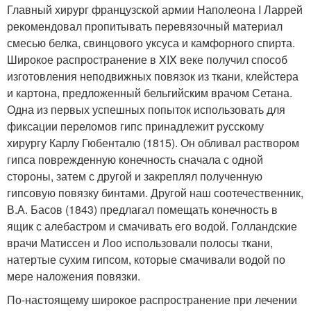
Главный хирург французской армии Наполеона I Ларрей
рекомендовал пропитывать перевязочный материал
смесью белка, свинцового уксуса и камфорного спирта.
Широкое распространение в XIX веке получил способ
изготовления неподвижных повязок из ткани, клейстера
и картона, предложенный бельгийским врачом Сетана.
Одна из первых успешных попыток использовать для
фиксации переломов гипс принадлежит русскому
хирургу Карлу Гюбенталю (1815). Он обливал раствором
гипса поврежденную конечность сначала с одной
стороны, затем с другой и закреплял полученную
гипсовую повязку бинтами. Другой наш соотечественник,
В.А. Басов (1843) предлагал помещать конечность в
ящик с алебастром и смачивать его водой. Голландские
врачи Матиссен и Лоо использовали полосы ткани,
натертые сухим гипсом, которые смачивали водой по
мере наложения повязки.
По-настоящему широкое распространение при лечении