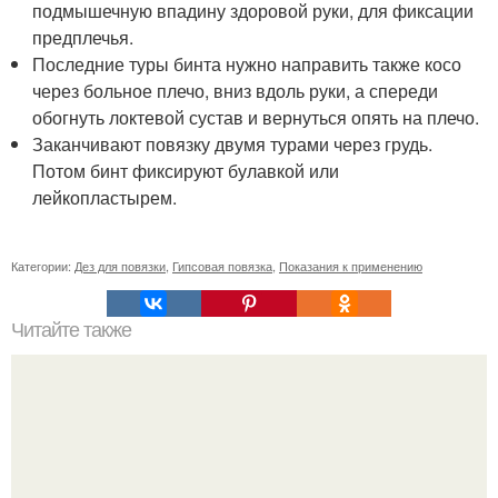
подмышечную впадину здоровой руки, для фиксации
предплечья.
Последние туры бинта нужно направить также косо
через больное плечо, вниз вдоль руки, а спереди
обогнуть локтевой сустав и вернуться опять на плечо.
Заканчивают повязку двумя турами через грудь.
Потом бинт фиксируют булавкой или
лейкопластырем.
Категории:
Дез для повязки
,
Гипсовая повязка
,
Показания к применению
Читайте также