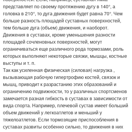
представляет по своему протяжению дугу в 140°, а
головка в 210°, то дуга движения будет равна 70°. Чем
больше разность площадей суставных поверхностей,
тем больше дуга (объем) движения, и наоборот.
Движения в суставах, кроме уменьшения разности
площадей сочленовных поверхностей, могут
ограничиваться еще различного рода тормозами, роль
которых выполняют некоторые связки, мышцы, костные
выступы и т. п.
Так как усиленная физическая (силовая) нагрузка ,
вызывающая рабочую гипертрофию костей, связок и
мышц, приводит к разрастанию этих образований и
ограничению подвижности, то у различных спортсменов
замечается разная гибкость в суставах в зависимости от
вида спорта. Например, плечевой сустав имеет больший
объем движений у легкоатлетов и меньший у
тяжелоатлетов. Если тормозящие приспособления в
суставах развиты особенно сильно, то движения в них