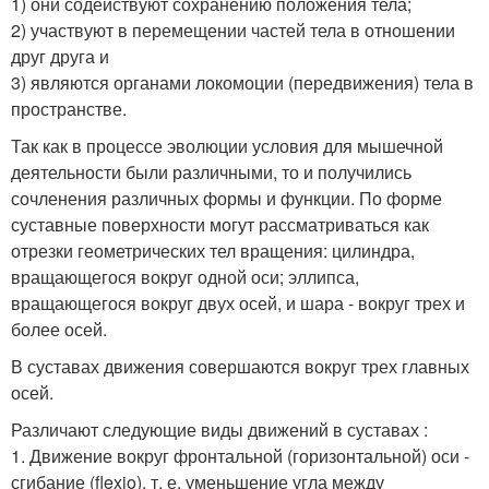
1) они содействуют сохранению положения тела;
2) участвуют в перемещении частей тела в отношении
друг друга и
3) являются органами локомоции (передвижения) тела в
пространстве.
Так как в процессе эволюции условия для мышечной
деятельности были различными, то и получились
сочленения различных формы и функции. По форме
суставные поверхности могут рассматриваться как
отрезки геометрических тел вращения: цилиндра,
вращающегося вокруг одной оси; эллипса,
вращающегося вокруг двух осей, и шара - вокруг трех и
более осей.
В суставах движения совершаются вокруг трех главных
осей.
Различают следующие виды движений в суставах :
1. Движение вокруг фронтальной (горизонтальной) оси -
сгибание (flexio), т. е. уменьшение угла между