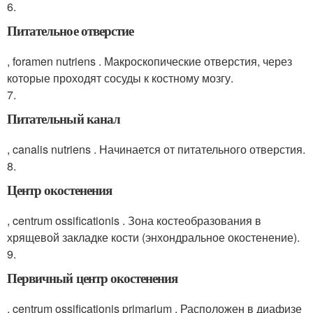
6.
Питательное отверстие
, foramen nutriens . Макроскопические отверстия, через
которые проходят сосуды к костному мозгу.
7.
Питательный канал
, canalis nutriens . Начинается от питательного отверстия.
8.
Центр окостенения
, centrum ossificationis . Зона костеобразования в
хрящевой закладке кости (энхондральное окостенение).
9.
Первичный центр окостенения
, centrum ossificationis primarium . Расположен в диафизе