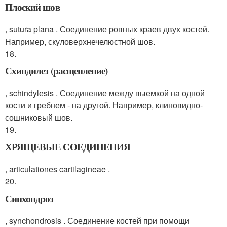
Плоский шов
, sutura plana . Соединение ровных краев двух костей.
Например, скуловерхнечелюстной шов.
18.
Схиндилез (расщепление)
, schindylеsis . Соединение между выемкой на одной
кости и гребнем - на другой. Например, клиновидно-
сошниковый шов.
19.
ХРЯЩЕВЫЕ СОЕДИНЕНИЯ
, articulationes cartilagineae .
20.
Синхондроз
, synchondrosis . Соединение костей при помощи