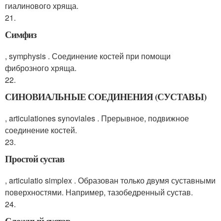
гиалинового хряща.
21.
Симфиз
, symphysis . Соединение костей при помощи
фиброзного хряща.
22.
СИНОВИАЛЬНЫЕ СОЕДИНЕНИЯ (СУСТАВЫ)
, articulationes synoviales . Прерывное, подвижное
соединение костей.
23.
Простой сустав
, articulatio simplex . Образован только двумя суставными
поверхностями. Например, тазобедренный сустав.
24.
Сложный сустав