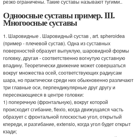
резко ограничены. Такие суставы называют тугими..
Одноосные суставы пример. III.
Многоосные суставы
1. Шаровидные . Шаровидный сустав , art. spheroidea
(пример - плечевой сустав). Одна из суставных
поверхностей образует выпуклую, шаровидной формы
головку, другая - соответственно вогнутую суставную
впадину. Теоретически движение может совершаться
вокруг множества осей, соответствующих радиусам
шара, но практически среди них обыкновенно различают
три главные оси, перпендикулярные друг другу и
пересекающиеся в центре головки:
1) поперечную (фронтальную), вокруг которой
происходит сгибание, flexio, когда движущаяся часть
образует с фронтальной плоскостью угол, открытый
кпереди, и разгибание, extensio, когда угол будет открыт
кзади;