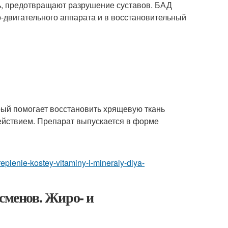
нь, предотвращают разрушение суставов. БАД
-двигательного аппарата и в восстановительный
ый помогает восстановить хрящевую ткань
ействием
. Препарат выпускается в форме
replenie-kostey-vitaminy-i-mineraly-dlya-
сменов. Жиро- и