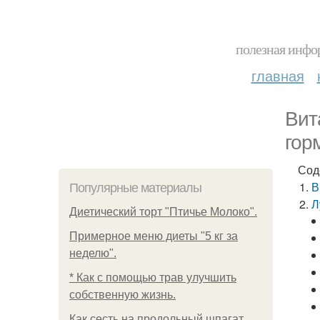
полезная инфор
главная
Вит
гор
Сод
В
Популярные материалы
Л
Диетический торт "Птичье Молоко".
Примерное меню диеты "5 кг за
неделю".
* Как с помощью трав улучшить
собственную жизнь.
Как сесть на продольный шпагат.