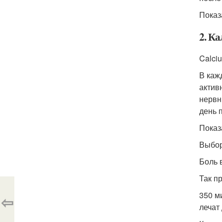
Показ
2. Ка
Calciu
В каж
актив
нервн
день п
Показ
Выбор
Боль 
Так п
350 м
⇦
лечат