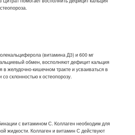
в Цитрат помогает восполнить дефицит кальция
остеопороза.
колекальциферола (витамина Д3) и 600 мг
альциевый обмен, восполняют дефицит кальция
я в желудочно-кишечном тракте и усваиваться в
 со склонностью к остеопорозу
.
мбинации с витамином С. Коллаген необходим для
ной жидкости. Коллаген и витамин С действуют