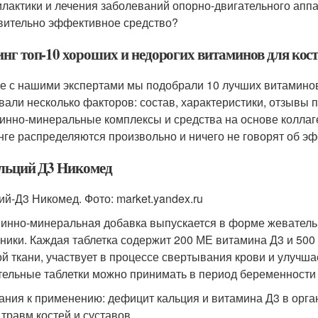
лактики и лечения заболеваний опорно-двигательного аппар
вительно эффективное средство?
нг топ-10 хороших и недорогих витаминов для кост
е с нашими экспертами мы подобрали 10 лучших витаминов
вали несколько факторов: состав, характеристики, отзывы п
инно-минеральные комплексы и средства на основе коллаге
нге распределяются произвольно и ничего не говорят об эф
альций Д3 Никомед
ий-Д3 Никомед. Фото: market.yandex.ru
инно-минеральная добавка выпускается в форме жевательны
бники. Каждая таблетка содержит 200 МЕ витамина Д3 и 500
ой ткани, участвует в процессе свертывания крови и улуч
ельные таблетки можно принимать в период беременности 
ания к применению: дефицит кальция и витамина Д3 в орга
 травм костей и суставов.