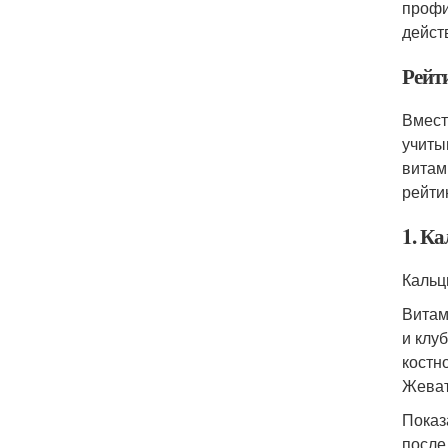
профи
дейст
Рейти
Вмест
учиты
витам
рейти
1. К
Кальц
Витам
и клу
костн
Жеват
Показ
после