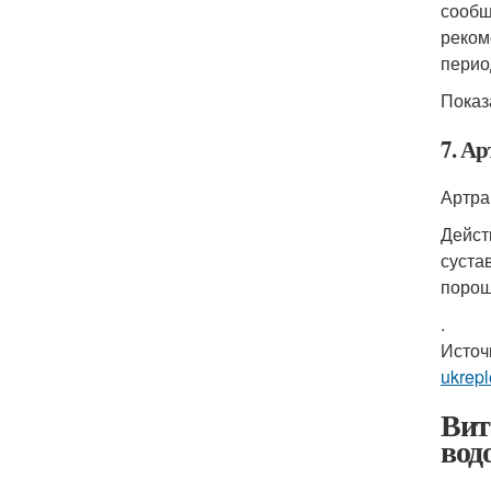
сообщ
реком
перио
Показ
7. А
Артра
Дейст
суста
порош
.
Источ
ukrepl
Вит
вод