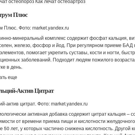
ечат остеопороз Как лечат остеоартроз
итрум Плюс
м Плюс. Фото: market.yandex.ru
инно-минеральный комплекс содержит фосфат кальция, витам
 селен, железо, фосфор и йод. При регулярном приеме БАД
элементов, помогает укрепить суставы, кости и ногти, быст
ционных заболеваний. Подходит людям пожилого возраста.
ке в день.
ать еще
альций-Актив Цитрат
й-актив цитрат. Фото: market.yandex.ru
иологически активная добавка содержит цитрат кальция – с
имости от времени приема пищи и кислотности желудочного
е 50 лет, у которых частично снижена кислотность. Другой 