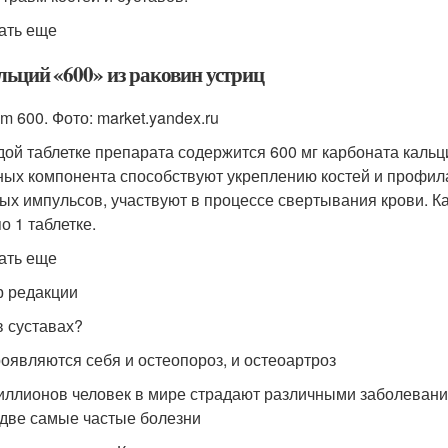
ать еще
льций «600» из раковин устриц
m 600. Фото: market.yandex.ru
дой таблетке препарата содержится 600 мг карбоната кальц
ных компонента способствуют укреплению костей и профил
ых импульсов, участвуют в процессе свертывания крови
. К
о 1 таблетке.
ать еще
 редакции
в суставах?
роявляются себя и остеопороз, и остеоартроз
иллионов человек в мире страдают различными заболевания
 две самые частые болезни