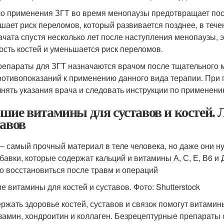
о применения ЗГТ во время менопаузы предотвращает пос
шает риск переломов, который развивается позднее, в тече
ачата спустя несколько лет после наступления менопаузы,
ость костей и уменьшается риск переломов.
репараты для ЗГТ назначаются врачом после тщательного м
ротивопоказаний к применению данного вида терапии. При 
нять указания врача и следовать инструкции по применени
шие витамины для суставов и костей.
тавов
 – самый прочный материал в теле человека, но даже они 
бавки, которые содержат кальций и витамины А, С, Е, В6 и 
о восстановиться после травм и операций
е витамины для костей и суставов. Фото: Shutterstock
ржать здоровье костей, суставов и связок помогут витами
замин, хондроитин и коллаген. Безрецептурные препараты