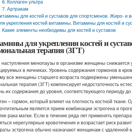
6. Коллаген ультра
7. Артракам
итамины для костей и суставов для спортсменов. Жиро- и
ля укрепления костей витамины. Витамины для костей и су
Какие элементы необходимы для костей и суставов
амины для укрепления костей и сустав
мональная терапия (ЗГТ)
 наступления менопаузы в организме женщины снижается 
цируемых в яичниках. Уровень содержания гормонов в кров
му все женщины старшего возраста подвержены уменьшени
нальная терапия (ЗГТ) компенсирует недостаточность есте
нь их содержания до уровня, соответствующего периоду до
ген – гормон, который влияет на плотность костной ткани. 
очтительным является прием комбинации эстрогена и прогес
тие рака матки. Если в течение ряда лет применять препара
яться нерегулярные кровотечения и возрастает риск развит
раты эстрогена обычно назначают женщинам с удаленной м