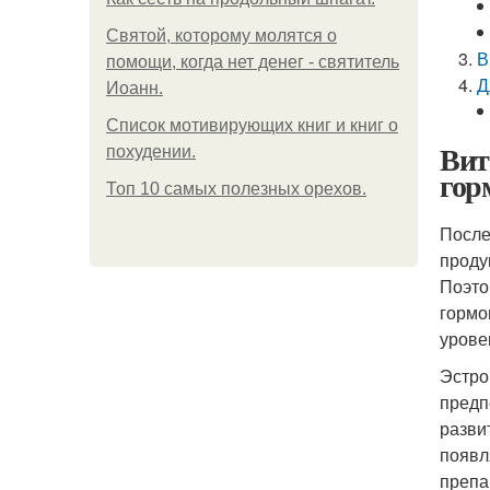
Святой, которому молятся о
В
помощи, когда нет денег - святитель
Д
Иоанн.
Список мотивирующих книг и книг о
Вит
похудении.
гор
Топ 10 самых полезных орехов.
После
проду
Поэто
гормо
урове
Эстро
предп
разви
появл
препа