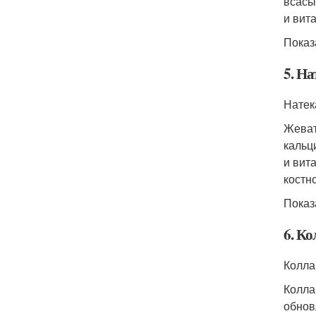
всасы
и вит
Показ
5. На
Натек
Жеват
кальц
и вит
костн
Показ
6. Ко
Коллаг
Колла
обнов