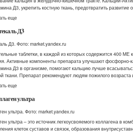
вание кальция в желудочно-кишечном тракте. Кальций-Акти
амина Д3, укрепить костную ткань, предотвратить развитие 
ать еще
текаль Д3
аль Д3. Фото: market.yandex.ru
ельные таблетки, в каждой из которых содержится 400 МЕ 
ия
. Активные компоненты препарата улучшают фосфорно-к
амина Д3 в организме, помогают кальцию лучше всасыватьс
ой ткани
. Препарат рекомендуют людям пожилого возраста и
ать еще
ллаген ультра
ен ультра. Фото: market.yandex.ru
ген ультра – это источник легкоусвояемого коллагена в ко
ления клеток суставов и связок, образования внутрисустав