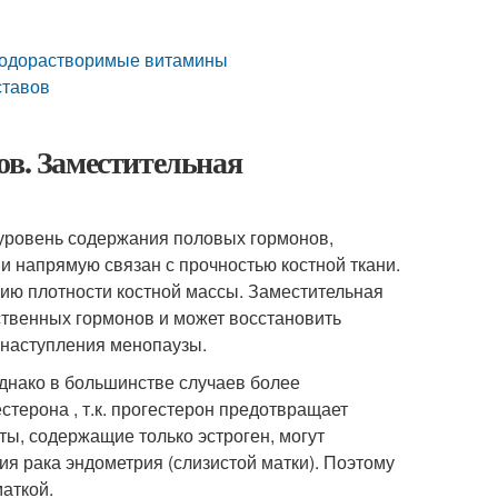
 водорастворимые витамины
ставов
ов. Заместительная
уровень содержания половых гормонов,
и напрямую связан с прочностью костной ткани.
ю плотности костной массы. Заместительная
ственных гормонов и может восстановить
 наступления менопаузы.
Однако в большинстве случаев более
терона , т.к. прогестерон предотвращает
ты, содержащие только эстроген, могут
ия рака эндометрия (слизистой матки). Поэтому
аткой.