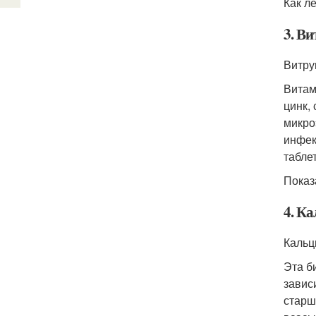
Как л
3. В
Витру
Витам
цинк,
микро
инфек
таблет
Показ
4. К
Кальци
Эта б
завис
старш