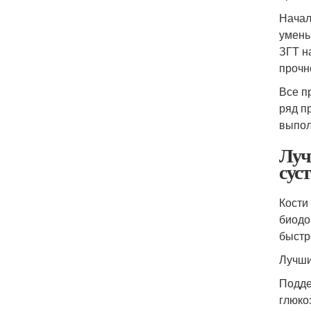
Начал
умень
ЗГТ н
прочн
Все п
ряд п
выпол
Луч
сус
Кости
биодо
быстр
Лучши
Подде
глюко