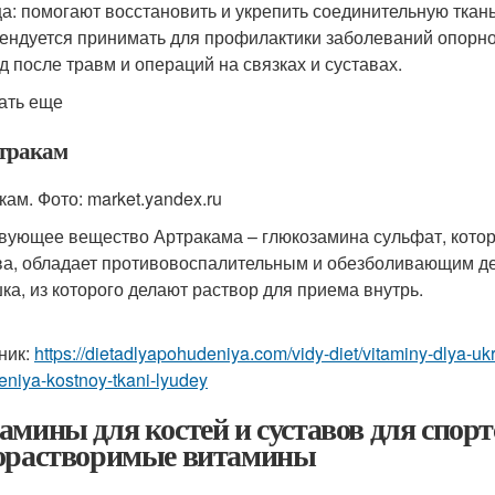
а: помогают восстановить и укрепить соединительную тка
ендуется принимать для профилактики заболеваний опорно
д после травм и операций на связках и суставах.
ать еще
ртракам
кам. Фото: market.yandex.ru
вующее вещество Артракама – глюкозамина сульфат, котор
ва, обладает противовоспалительным и обезболивающим д
ка, из которого делают раствор для приема внутрь.
ник:
https://dietadlyapohudeniya.com/vidy-diet/vitaminy-dlya-uk
eniya-kostnoy-tkani-lyudey
амины для костей и суставов для спорт
орастворимые витамины