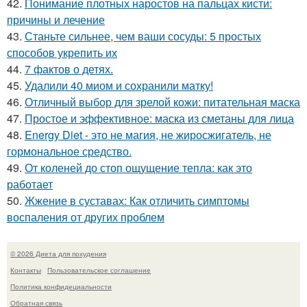
42.
Понимание плотных наростов на пальцах кисти:
причины и лечение
43.
Станьте сильнее, чем ваши сосуды: 5 простых
способов укрепить их
44.
7 фактов о детях.
45.
Удалили 40 миом и сохранили матку!
46.
Отличный выбор для зрелой кожи: питательная маска
47.
Простое и эффективное: маска из сметаны для лица
48.
Energy Diet - это не магия, не жиросжигатель, не
гормональное средство.
49.
От коленей до стоп ощущение тепла: как это
работает
50.
Жжение в суставах: Как отличить симптомы
воспаления от других проблем
© 2026 Диета для похудения
Контакты
Пользовательское соглашение
Политика конфидециальности
Обратная связь