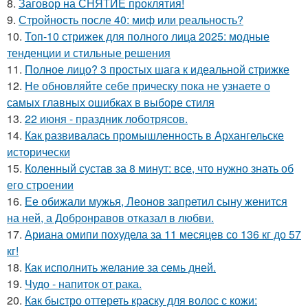
8.
Заговор на СНЯТИЕ проклятия!
9.
Стройность после 40: миф или реальность?
10.
Топ-10 стрижек для полного лица 2025: модные
тенденции и стильные решения
11.
Полное лицо? 3 простых шага к идеальной стрижке
12.
Не обновляйте себе прическу пока не узнаете о
самых главных ошибках в выборе стиля
13.
22 июня - праздник лоботрясов.
14.
Как развивалась промышленность в Архангельске
исторически
15.
Коленный сустав за 8 минут: все, что нужно знать об
его строении
16.
Ее обижали мужья, Леонов запретил сыну женится
на ней, а Добронравов отказал в любви.
17.
Ариана омипи похудела за 11 месяцев со 136 кг до 57
кг!
18.
Как исполнить желание за семь дней.
19.
Чудо - напиток от рака.
20.
Как быстро оттереть краску для волос с кожи: