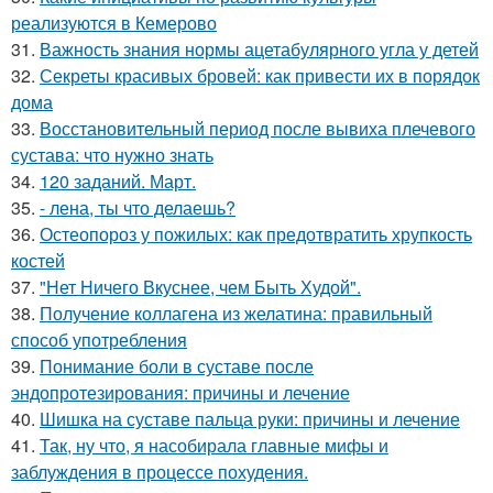
реализуются в Кемерово
31.
Важность знания нормы ацетабулярного угла у детей
32.
Секреты красивых бровей: как привести их в порядок
дома
33.
Восстановительный период после вывиха плечевого
сустава: что нужно знать
34.
120 заданий. Март.
35.
- лена, ты что делаешь?
36.
Остеопороз у пожилых: как предотвратить хрупкость
костей
37.
"Нет Ничего Вкуснее, чем Быть Худой".
38.
Получение коллагена из желатина: правильный
способ употребления
39.
Понимание боли в суставе после
эндопротезирования: причины и лечение
40.
Шишка на суставе пальца руки: причины и лечение
41.
Так, ну что, я насобирала главные мифы и
заблуждения в процессе похудения.