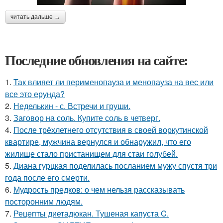
читать дальше →
Последние обновления на сайте:
1.
Так влияет ли перименопауза и менопауза на вес или
все это ерунда?
2.
Неделькин - с. Встречи и груши.
3.
Заговор на соль. Купите соль в четверг.
4.
После трёхлетнего отсутствия в своей воркутинской
квартире, мужчина вернулся и обнаружил, что его
жилище стало пристанищем для стаи голубей.
5.
Диана гурцкая поделилась посланием мужу спустя три
года после его смерти.
6.
Мудрость предков: о чем нельзя рассказывать
посторонним людям.
7.
Рецепты диетадюкан. Тушеная капуста C.