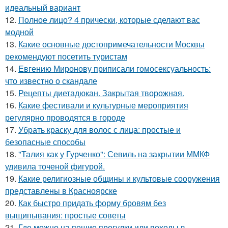
идеальный вариант
12.
Полное лицо? 4 прически, которые сделают вас
модной
13.
Какие основные достопримечательности Москвы
рекомендуют посетить туристам
14.
Евгению Миронову приписали гомосексуальность:
что известно о скандале
15.
Рецепты диетадюкан. Закрытая творожная.
16.
Какие фестивали и культурные мероприятия
регулярно проводятся в городе
17.
Убрать краску для волос с лица: простые и
безопасные способы
18.
"Талия как у Гурченко": Севиль на закрытии ММКФ
удивила точеной фигурой.
19.
Какие религиозные общины и культовые сооружения
представлены в Красноярске
20.
Как быстро придать форму бровям без
выщипывания: простые советы
21.
Где можно на пешие прогулки или походы в