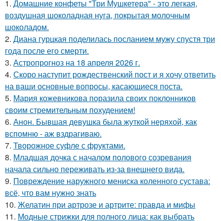
1.
Домашние конфеты "Три Мушкетера" - это легкая,
воздушная шоколадная нуга, покрытая молочным
шоколадом.
2.
Диана гурцкая поделилась посланием мужу спустя три
года после его смерти.
3.
Астропрогноз на 18 апреля 2026 г.
4.
Скоро наступит рождественский пост и я хочу ответить
на ваши основные вопросы, касающиеся поста.
5.
Мария кожевникова поразила своих поклонников
своим стремительным похудением!
6.
Анон. Бывшая девушка была жуткой неряхой, как
вспомню - аж вздрагиваю.
7.
Творожное суфле с фруктами.
8.
Младшая дочка с началом полового созревания
начала сильно переживать из-за внешнего вида.
9.
Повреждение наружного мениска коленного сустава:
всё, что вам нужно знать
10.
Желатин при артрозе и артрите: правда и мифы
11.
Модные стрижки для полного лица: как выбрать