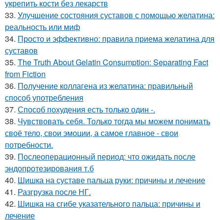
укрепить кости без лекарств
33.
Улучшение состояния суставов с помощью желатина:
реальность или миф
34.
Просто и эффективно: правила приема желатина для
суставов
35.
The Truth About Gelatin Consumption: Separating Fact
from Fiction
36.
Получение коллагена из желатина: правильный
способ употребления
37.
Способ похудения есть только один -.
38.
Чувствовать себя. Только тогда мы можем понимать
своё тело, свои эмоции, а самое главное - свои
потребности.
39.
Послеоперационный период: что ожидать после
эндопротезирования т.б
40.
Шишка на суставе пальца руки: причины и лечение
41.
Разгрузка после НГ.
42.
Шишка на сгибе указательного пальца: причины и
лечение