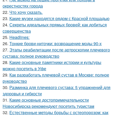
окрестностях города
22.
Что хочу сказать.
23.
Какие музеи находятся рядом с Красной площадью
24.
Секреты идеальных прямых бровей: как добиться
совершенства
25.
Headlines:
26.
Тонкие брови-ниточки: возвращение моды 90-х
27.
Этапы реабилитации после артроскопии плечевого
сустава: полное руководство
28.
Какие основные памятники истории и культуры
можно посетить в Уфе
29.
Как разработать плечевой сустав в Москве: полное
руководство
30.
Разминка для плечевого сустава: 5 упражнений для
здоровья и гибкости
31.
Какие основные достопримечательности
Новосибирска рекомендуют посетить туристам
32.
Естественные методы борьбы с остеопорозом: как