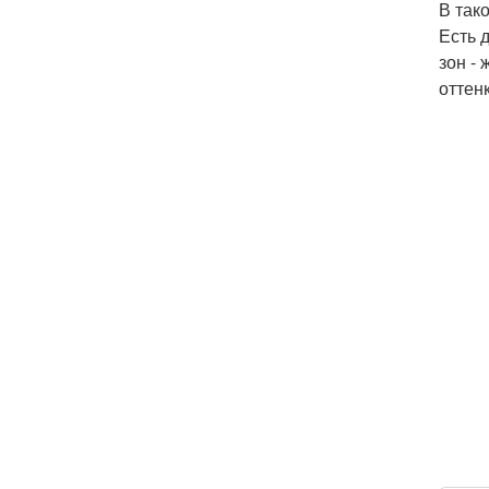
В так
Есть 
зон -
оттенк