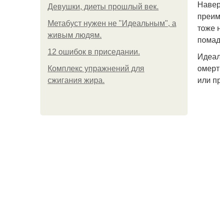
Навер
Девушки, диеты прошлый век.
преим
Метабуст нужен не "Идеальным", а
тоже 
живым людям.
помад
12 ошибок в приседании.
Идеал
омерт
Комплекс упражнений для
или п
сжигания жира.