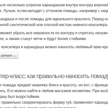
ьте несколько штрихов карандашом внутри контура верхней
е. Лучше, еслисовпадет с оттенком помады, например с нюдов
рандаша и после помады для идеального красного. Перед 
нной синтетической или плоской кистью немного консилера
оможет убрать все неровности по контуру и спрятать нену
е, а линии станут четче и будут более стойкими.
 консилера и карандаша можно наносить любимый ярко-красны
ь дальше →
ер-класс: как правильно наносить помаду
я помада придает макияжу блеск и красоту, но вот, с функц
ись. Его можно найти в любом магазине косметики. При выб
даш был водостойким.
 правильно скорректировать форму губ, применяют каранд
льного объема, после чего наносят помаду.