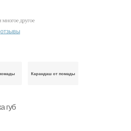
и многое другое
отзывы
помады
Карандаш от помады
а губ