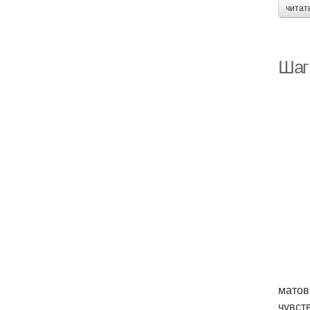
читат
Шаг 
матов
чувст