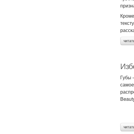
призн
Кроме
текст
расск
читат
Изб
Губы 
самое
распр
Beaut
читат