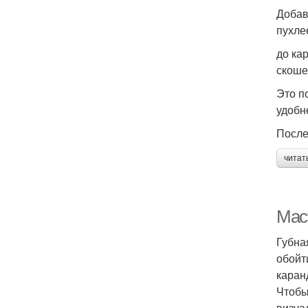
Добав
пухле
до ка
скоше
Это п
удобне
После
читат
Маст
Губна
обойт
каран
Чтобы
визуа