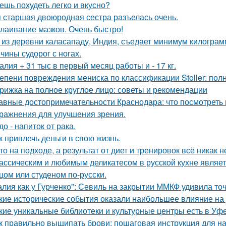
ешь похудеть легко и вкусно?
 старшая двоюродная сестра разъелась очень.
лаивание мазков. Очень быстро!
 из деревни каласападу, Индия, съедает минимум килограм
чины судорог с ногах.
алия + 31 тыс в первый месяц работы и - 17 кг.
епени повреждения мениска по классификации Stoller: пол
рижка на полное круглое лицо: советы и рекомендации
авные достопримечательности Краснодара: что посмотреть 
ражнения для улучшения зрения.
до - напиток от рака.
к привлечь деньги в свою жизнь.
то на подходе, а результат от диет и тренировок всё никак 
ассическим и любимым деликатесом в русской кухне являет
цом или студеном по-русски.
алия как у Гурченко": Севиль на закрытии ММКФ удивила то
кие исторические события оказали наибольшее влияние на 
кие уникальные библиотеки и культурные центры есть в Уф
к правильно выщипать брови: пошаговая инструкция для 