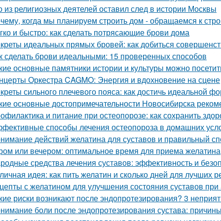
о из религиозных деятелей оставил след в истории Москвы
чему, когда мы планируем строить дом - обращаемся к стр
гко и быстро: как сделать потрясающие брови дома
креты идеальных прямых бровей: как добиться совершенс
к сделать брови идеальными: 15 проверенных способов
кие основные памятники истории и культуры можно посетит
нцерты Оркестра CAGMO: Энергия и вдохновение на сцене
креты сильного плечевого пояса: как достичь идеальной ф
кие основные достопримечательности Новосибирска рекоме
офилактика и питание при остеопорозе: как сохранить здор
фективные способы лечения остеопороза в домашних усл
нимание действий желатина для суставов и правильный сп
ром или вечером: оптимальное время для приема желатина
родные средства лечения суставов: эффективность и безо
личная идея: как пить желатин и сколько дней для лучших р
цепты с желатином для улучшения состояния суставов при
кие риски возникают после эндопротезирования? 3 неприя
нимание боли после эндопротезирования сустава: причины