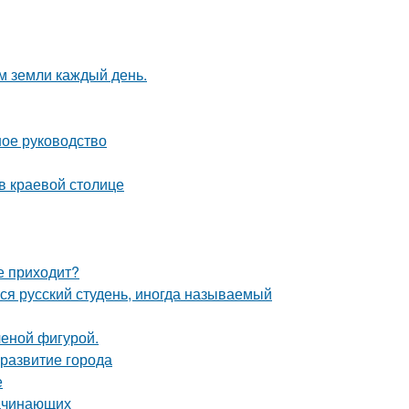
м земли каждый день.
ное руководство
в краевой столице
не приходит?
ся русский студень, иногда называемый
ченой фигурой.
развитие города
е
начинающих