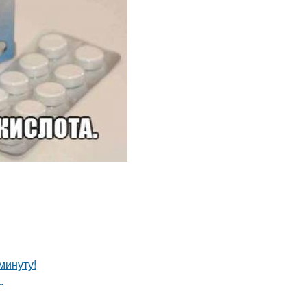
минуту!
.