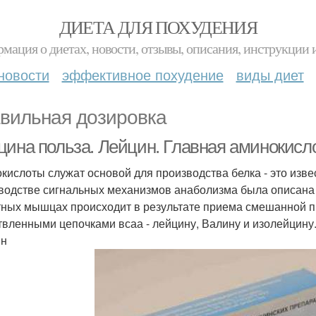
ДИЕТА ДЛЯ ПОХУДЕНИЯ
мация о диетах, новости, отзывы, описания, инструкции 
новости
эффективное похудение
виды диет
вильная дозировка
цина польза. Лейцин. Главная аминокисло
кислоты служат основой для производства белка - это изве
водстве сигнальных механизмов анаболизма была описана 
тных мышцах происходит в результате приема смешанной п
твленными цепочками всаа - лейцину, Валину и изолейцину
ин