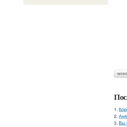
читат
Пос
1.
Кор
2.
Аня
3.
Вы 