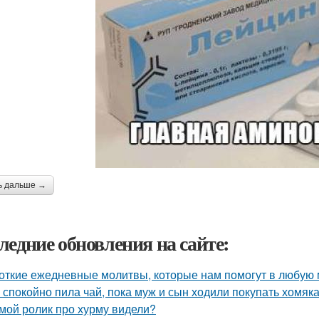
ь дальше →
ледние обновления на сайте:
откие ежедневные молитвы, которые нам помогут в любую 
 спокойно пила чай, пока муж и сын ходили покупать хомяка
мой ролик про хурму видели?