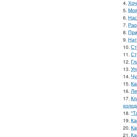
4.
Хоч
5.
Моя
6.
Нас
7.
Рао
8.
При
9.
Нат
10.
Ст
11.
Ст
12.
Гл
13.
Уп
14.
Чу
15.
Ка
16.
Ле
17.
Кл
холод
18.
"Т
19.
Ка
20.
Ка
21.
Ка