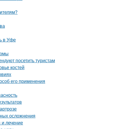
оителям?
тва
ь в Уфе
ормы
ндуют посетить туристам
овье костей
овиях
особ его применения
пасность
езультатов
 артрозе
тных осложнения
 и лечение