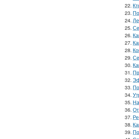
22.
Кт
23.
По
24.
Ле
25.
Се
26.
Ка
27.
Ка
28.
Ко
29.
Се
30.
Ка
31.
Пр
32.
Эф
33.
По
34.
Ут
35.
На
36.
От
37.
Ре
38.
Ка
39.
По