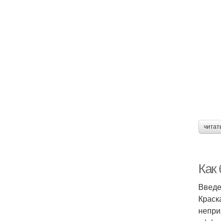
читат
Как 
Введ
Краск
непри