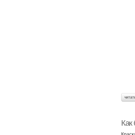
читат
Как 
Краск