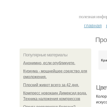
полезная инфор
главная
Про
Популярные материалы
Кра
Анонимно, если опубликуете.
Куркума - мощнейшее средство для
омоложения.
Плоский живот всего за 42 дня.
Цвет
Компресс новокаин Димексид вода.
Колор
Техника наложения компрессов
искус
Откуда появляются болезни?