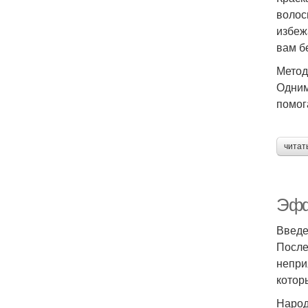
волос
избеж
вам б
Метод
Одним
помог
читат
Эфф
Введ
После
непри
котор
Народ