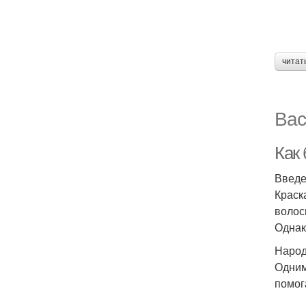
читат
Вас
Как
Введ
Краск
волос
Однак
Народ
Одним
помог