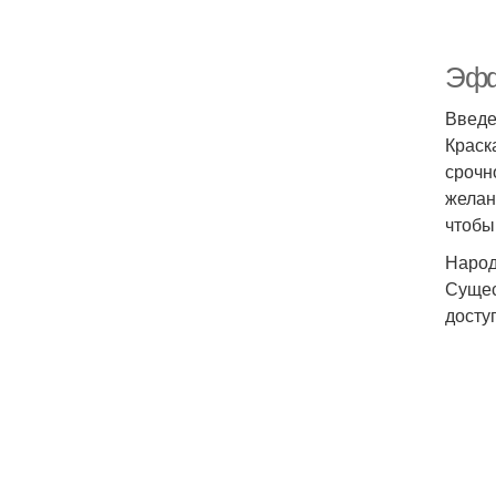
Эфф
Введ
Краск
срочн
желан
чтобы
Народ
Сущес
досту