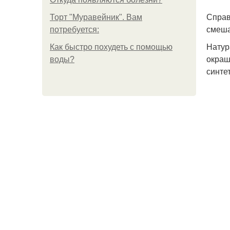
Справ
Торт "Муравейник". Вам
смеша
потребуется:
Натур
Как быстро похудеть с помощью
окраш
воды?
синте