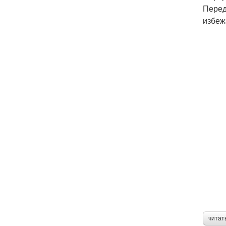
Перед
избеж
читат