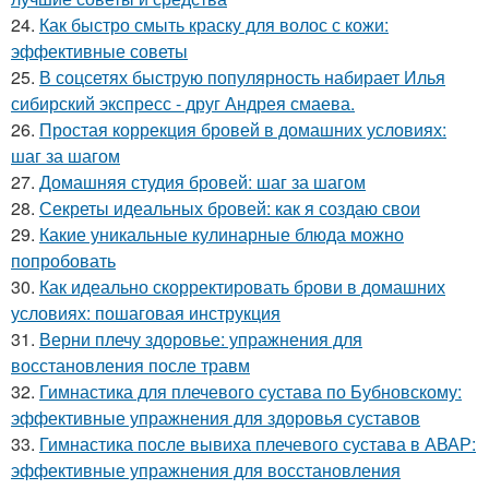
24.
Как быстро смыть краску для волос с кожи:
эффективные советы
25.
В соцсетях быструю популярность набирает Илья
сибирский экспресс - друг Андрея смаева.
26.
Простая коррекция бровей в домашних условиях:
шаг за шагом
27.
Домашняя студия бровей: шаг за шагом
28.
Секреты идеальных бровей: как я создаю свои
29.
Какие уникальные кулинарные блюда можно
попробовать
30.
Как идеально скорректировать брови в домашних
условиях: пошаговая инструкция
31.
Верни плечу здоровье: упражнения для
восстановления после травм
32.
Гимнастика для плечевого сустава по Бубновскому:
эффективные упражнения для здоровья суставов
33.
Гимнастика после вывиха плечевого сустава в АВАР:
эффективные упражнения для восстановления