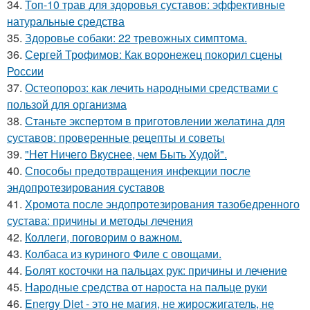
34.
Топ-10 трав для здоровья суставов: эффективные
натуральные средства
35.
Здоровье собаки: 22 тревожных симптома.
36.
Сергей Трофимов: Как воронежец покорил сцены
России
37.
Остеопороз: как лечить народными средствами с
пользой для организма
38.
Станьте экспертом в приготовлении желатина для
суставов: проверенные рецепты и советы
39.
"Нет Ничего Вкуснее, чем Быть Худой".
40.
Способы предотвращения инфекции после
эндопротезирования суставов
41.
Хромота после эндопротезирования тазобедренного
сустава: причины и методы лечения
42.
Коллеги, поговорим о важном.
43.
Колбаса из куриного Филе с овощами.
44.
Болят косточки на пальцах рук: причины и лечение
45.
Народные средства от нароста на пальце руки
46.
Energy Diet - это не магия, не жиросжигатель, не