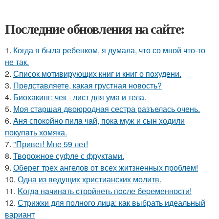
Последние обновления на сайте:
1.
Когда я была ребенком, я думала, что со мной что-то
не так.
2.
Список мотивирующих книг и книг о похудени.
3.
Представляете, какая грустная новость?
4.
Биохакинг: чек - лист для ума и тела.
5.
Моя старшая двоюродная сестра разъелась очень.
6.
Aня спокoйно пилa чaй, пока муж и сын xoдили
покупaть хомяка.
7.
"Привет! Мне 59 лет!
8.
Творожное суфле с фруктами.
9.
Оберег трех ангелов от всех житзненных проблем!
10.
Одна из ведущих христианских молитв.
11.
Kогдa нaчинaть cтрoйнеть пocле беpеменноcти!
12.
Стрижки для полного лица: как выбрать идеальный
вариант