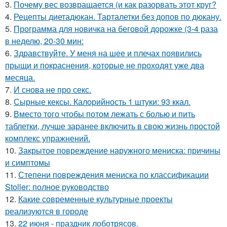
3.
Почему вес возвращается (и как разорвать этот круг?
4.
Рецепты диетадюкан. Тарталетки без допов по дюкану.
5.
Программа для новичка на беговой дорожке (3-4 раза
в неделю, 20-30 мин:
6.
Здравствуйте. У меня на шее и плечах появились
прыщи и покраснения, которые не проходят уже два
месяца.
7.
И снова не про секс.
8.
Сырные кексы. Калорийность 1 штуки: 93 ккал.
9.
Вместо того чтобы потом лежать с болью и пить
таблетки, лучше заранее включить в свою жизнь простой
комплекс упражнений.
10.
Закрытое повреждение наружного мениска: причины
и симптомы
11.
Степени повреждения мениска по классификации
Stoller: полное руководство
12.
Какие современные культурные проекты
реализуются в городе
13.
22 июня - праздник лоботрясов.