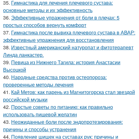
35.
Гимнастика для лечения плечевого сустава:
основные методы и их эффективность
36.
Эффективные упражнения от боли в плечах: 5
простых способов вернуть комфорт
37.
Гимнастика после вывиха плечевого сустава в АВАР:
эффективные упражнения для восстановления
38.
Известный американский натуропат и фитотерапевт
Линда ланкастер.
39.
Певица из Нижнего Тагила: история Анастасии
Высоцкой
40.
Народные средства против остеопороза:
проверенные методы лечения
41.
Кай Метов: как парень из Магнитогорска стал звездой
российской музыки
42.
Простые советы по питанию: как правильно
использовать пищевой желатин
43.
Неожиданные боли после эндопротезирования:
причины и способы устранения
44.
Появление шишек на суставах рук: причины и