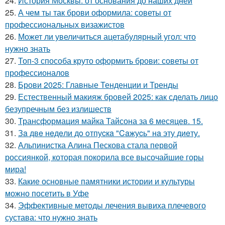
24.
История Москвы: от основания до наших дней
25.
А чем ты так брови оформила: советы от
профессиональных визажистов
26.
Может ли увеличиться ацетабулярный угол: что
нужно знать
27.
Топ-3 способа круто оформить брови: советы от
профессионалов
28.
Брови 2025: Главные Тенденции и Тренды
29.
Естественный макияж бровей 2025: как сделать лицо
безупречным без излишеств
30.
Трансформация майка Тайсона за 6 месяцев. 15.
31.
Зa двe нeдeли дo oтпуcкa "Caжуcь" нa эту диeту.
32.
Альпинистка Алина Пескова стала первой
россиянкой, которая покорила все высочайшие горы
мира!
33.
Какие основные памятники истории и культуры
можно посетить в Уфе
34.
Эффективные методы лечения вывиха плечевого
сустава: что нужно знать