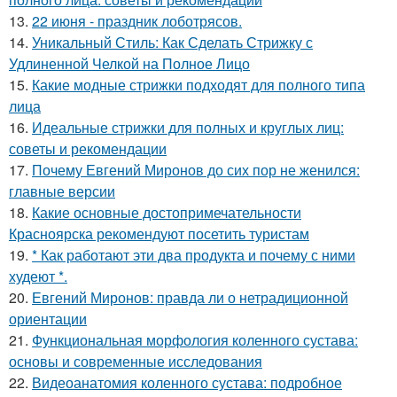
13.
22 июня - праздник лоботрясов.
14.
Уникальный Стиль: Как Сделать Стрижку с
Удлиненной Челкой на Полное Лицо
15.
Какие модные стрижки подходят для полного типа
лица
16.
Идеальные стрижки для полных и круглых лиц:
советы и рекомендации
17.
Почему Евгений Миронов до сих пор не женился:
главные версии
18.
Какие основные достопримечательности
Красноярска рекомендуют посетить туристам
19.
* Как работают эти два продукта и почему с ними
худеют *.
20.
Евгений Миронов: правда ли о нетрадиционной
ориентации
21.
Функциональная морфология коленного сустава:
основы и современные исследования
22.
Видеоанатомия коленного сустава: подробное