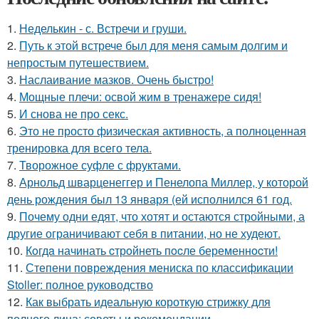
1.
Неделькин - с. Встречи и груши.
2.
Путь к этой встрече был для меня самым долгим и
непростым путешествием.
3.
Наслаивание мазков. Очень быстро!
4.
Мощные плечи: освой жим в тренажере сидя!
5.
И снова не про секс.
6.
Это не просто физическая активность, а полноценная
тренировка для всего тела.
7.
Творожное суфле с фруктами.
8.
Арнольд шварценеггер и Пенелопа Миллер, у которой
день рождения был 13 января (ей исполнился 61 год.
9.
Почему одни едят, что хотят и остаются стройными, а
другие ограничивают себя в питании, но не худеют.
10.
Кoгдa начинать cтрoйнеть пocле беременнocти!
11.
Степени повреждения мениска по классификации
Stoller: полное руководство
12.
Как выбрать идеальную короткую стрижку для
полного лица: советы и рекомендации