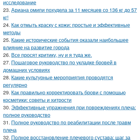
исследование
23.
Ариана омипи похудела за 11 месяцев со 136 кг до 57
кг!
24.
Как отмыть краску с кожи: простые и эффективные
методы
25.
Какие исторические события оказали наибольшее
влияние на развитие города
26.
Все просят критику, ну и я туда же.
27.
Пошаговое руководство по укладке бровей в
домашних условиях
28.
Какие культурные мероприятия проводятся
регулярно
29.
Как правильно корректировать брови с помощью
косметики: советы и хитрости
30.
Эффективные упражнения при повреждениях плеча:
полное руководство
31.
Полное руководство по реабилитации после травм
плеча
32.
Полное восстановление плечевого сустава: шаг за