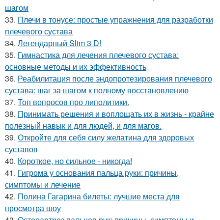
шагом
33.
Плечи в тонусе: простые упражнения для разработки
плечевого сустава
34.
Легендарный Slim 3 D!
35.
Гимнастика для лечения плечевого сустава:
основные методы и их эффективность
36.
Реабилитация после эндопротезирования плечевого
сустава: шаг за шагом к полному восстановлению
37.
Топ вопросов про липолитики.
38.
Принимать решения и воплощать их в жизнь - крайне
полезный навык и для людей, и для магов.
39.
Откройте для себя силу желатина для здоровых
суставов
40.
Короткое, но сильное - никогда!
41.
Гигрома у основания пальца руки: причины,
симптомы и лечение
42.
Полина Гагарина билеты: лучшие места для
просмотра шоу
43.
Остеоартроз пальцев рук: причины, симптомы и