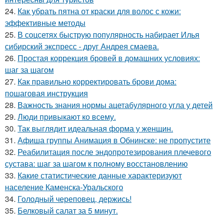
24.
Как убрать пятна от краски для волос с кожи:
эффективные методы
25.
В соцсетях быструю популярность набирает Илья
сибирский экспресс - друг Андрея смаева.
26.
Простая коррекция бровей в домашних условиях:
шаг за шагом
27.
Как правильно корректировать брови дома:
пошаговая инструкция
28.
Важность знания нормы ацетабулярного угла у детей
29.
Люди привыкают ко всему.
30.
Так выглядит идеальная форма у женщин.
31.
Афиша группы Анимация в Обнинске: не пропустите
32.
Реабилитация после эндопротезирования плечевого
сустава: шаг за шагом к полному восстановлению
33.
Какие статистические данные характеризуют
население Каменска-Уральского
34.
Голодный череповец, держись!
35.
Белковый салат за 5 минут.