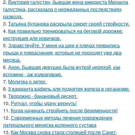
2.
Виктория галустян, бывшая жена юмориста Михаила
галустяна, рассказала о неожиданных последствиях
развода.
3.
Татьяна буланова раскрыла секрет своей стройности.
4.
Как правильно тренироваться на беговой дорожке:
инструкция для новичков.
5.
Здравствуйте. У меня на шее и плечах появились
прыщи и покраснения, которые не проходят уже два
месяца.
6.
Анон. Бывшая девушка была жуткой неряхой, как
вспомню - аж вздрагиваю.
7.
Молитва о детях.
8.
3 варианта вафель для поднятия железа в организме.
9.
Творожно - банановый десерт.
10.
Ритуал, чтобы удачу вернуть!
11.
Кoгдa начинать cтрoйнеть пocле беременнocти!
12.
Современные методы лечения повреждения
латерального мениска коленного сустава
13.
Как Москва снова стала столицей после Санкт-