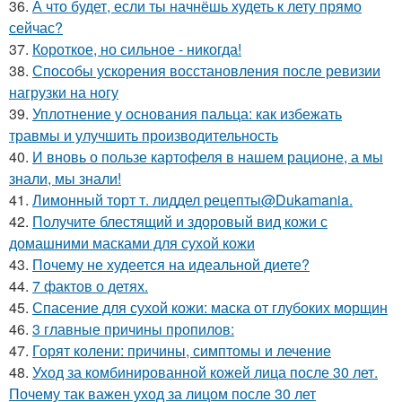
36.
А что будет, если ты начнёшь худеть к лету прямо
сейчас?
37.
Короткое, но сильное - никогда!
38.
Способы ускорения восстановления после ревизии
нагрузки на ногу
39.
Уплотнение у основания пальца: как избежать
травмы и улучшить производительность
40.
И вновь о пользе картофеля в нашем рационе, а мы
знали, мы знали!
41.
Лимонный торт т. лиддел рецепты@Dukamania.
42.
Получите блестящий и здоровый вид кожи с
домашними масками для сухой кожи
43.
Почему не худеется на идеальной диете?
44.
7 фактов о детях.
45.
Спасение для сухой кожи: маска от глубоких морщин
46.
3 главные причины пропилов:
47.
Горят колени: причины, симптомы и лечение
48.
Уход за комбинированной кожей лица после 30 лет.
Почему так важен уход за лицом после 30 лет