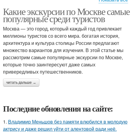
Какие экскурсии по Москве самые
Экскурсия по москве-
Экскурсия по центру
популярные среди туристов
реке
Москва — это город, который каждый год привлекает
миллионы туристов со всего мира. богатая история,
Экскурсия в
архитектура и культура столицы России предлагают
Экскурсия в музей
третьяковскую галерею
множество вариантов для изучения. В этой статье мы
рассмотрим самые популярные экскурсии по Москве,
которые точно заинтересуют даже самых
привередливых путешественников.
читать дальше →
Последние обновления на сайте:
1.
Владимир Меньшов без памяти влюбился в молодую
актрису и даже решил уйти от алентовой ради неё.