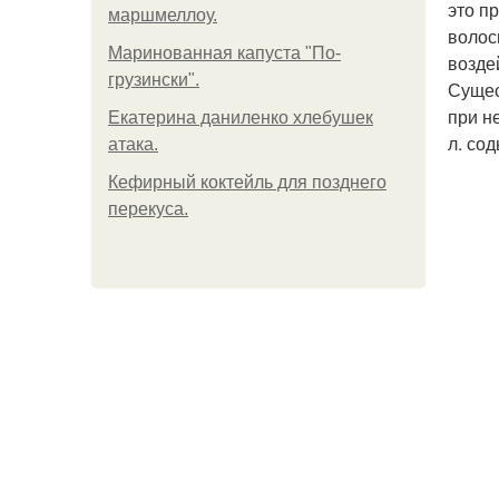
это п
маршмеллоу.
волос
Маринованная капуста "По-
возде
грузински".
Сущес
при н
Екатерина даниленко хлебушек
л. со
атака.
Кефирный коктейль для позднего
перекуса.