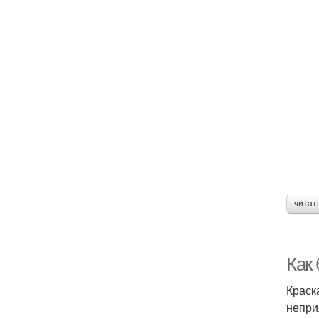
читат
Как
Краск
непри