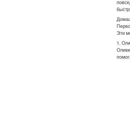
повсе
быстр
Домаш
Перво
Эти м
1. Ол
Оливк
помог