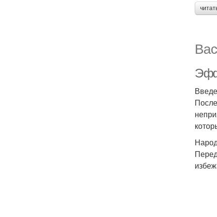
читат
Вас
Эфф
Введ
После
непри
котор
Народ
Перед
избеж