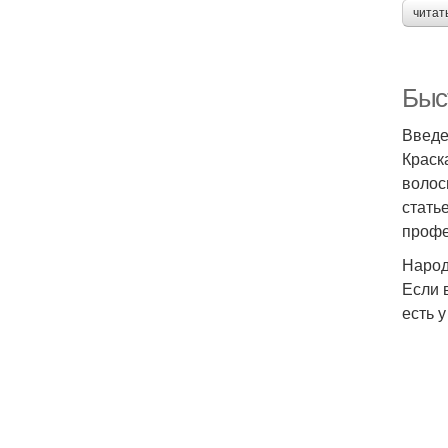
читат
Быст
Введ
Краск
волос
стать
профе
Народ
Если 
есть у