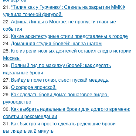
21.
"Талия как у Гурченко": Севиль на закрытии ММКФ
удивила точеной фигурой.
22.
Афиша Линды в Москве: не пропусти главные
события
23.
Какие архитектурные стили представлены в городе
24.
Домашняя студия бровей: шаг за шагом
25.
Кто из религиозных деятелей оставил след в истории
Москвы
26.
Полный гид по макияжу бровей: как сделать
идеальные брови
27.
Выйду в поле голая, съест пускай медведь.
28.
О софоре японской.
29.
Как сделать брови дома: пошаговое видео-
руководство
30.
Как выбрать идеальные брови для долгого времени:
советы и рекомендации
31.
Как быстро и просто сделать редеющие брови
выглядеть за 2 минуты