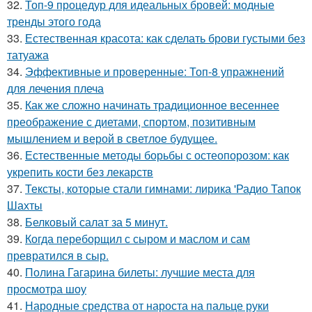
32.
Топ-9 процедур для идеальных бровей: модные
тренды этого года
33.
Естественная красота: как сделать брови густыми без
татуажа
34.
Эффективные и проверенные: Топ-8 упражнений
для лечения плеча
35.
Как же сложно начинать традиционное весеннее
преображение с диетами, спортом, позитивным
мышлением и верой в светлое будущее.
36.
Естественные методы борьбы с остеопорозом: как
укрепить кости без лекарств
37.
Тексты, которые стали гимнами: лирика 'Радио Тапок
Шахты
38.
Белковый салат за 5 минут.
39.
Когда переборщил с сыром и маслом и сам
превратился в сыр.
40.
Полина Гагарина билеты: лучшие места для
просмотра шоу
41.
Народные средства от нароста на пальце руки