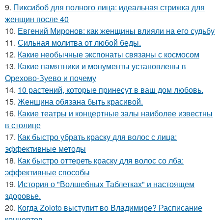
9.
Пиксибоб для полного лица: идеальная стрижка для
женщин после 40
10.
Евгений Миронов: как женщины влияли на его судьбу
11.
Сильная молитва от любой беды.
12.
Какие необычные экспонаты связаны с космосом
13.
Какие памятники и монументы установлены в
Орехово-Зуево и почему
14.
10 растений, которые принесут в ваш дом любовь.
15.
Женщина обязана быть красивой.
16.
Какие театры и концертные залы наиболее известны
в столице
17.
Как быстро убрать краску для волос с лица:
эффективные методы
18.
Как быстро оттереть краску для волос со лба:
эффективные способы
19.
История о "Волшебных Таблетках" и настоящем
здоровье.
20.
Когда Zoloto выступит во Владимире? Расписание
концертов