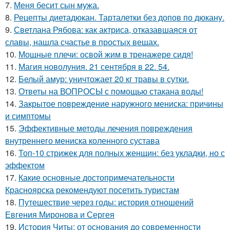
7.
Меня бесит сын мужа.
8.
Рецепты диетадюкан. Тарталетки без допов по дюкану.
9.
Светлана Рябова: как актриса, отказавшаяся от
славы, нашла счастье в простых вещах.
10.
Мощные плечи: освой жим в тренажере сидя!
11.
Магия новолуния. 21 сентября в 22. 54.
12.
Белый амур: уничтожает 20 кг травы в сутки.
13.
Ответы на ВОПРОСЫ с помощью стакана воды!
14.
Закрытое повреждение наружного мениска: причины
и симптомы
15.
Эффективные методы лечения повреждения
внутреннего мениска коленного сустава
16.
Топ-10 стрижек для полных женщин: без укладки, но с
эффектом
17.
Какие основные достопримечательности
Красноярска рекомендуют посетить туристам
18.
Путешествие через годы: история отношений
Евгения Миронова и Сергея
19.
История Читы: от основания до современности