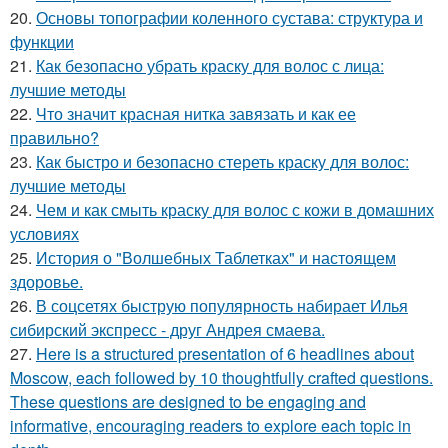
20.
Основы топографии коленного сустава: структура и
функции
21.
Как безопасно убрать краску для волос с лица:
лучшие методы
22.
Что значит красная нитка завязать и как ее
правильно?
23.
Как быстро и безопасно стереть краску для волос:
лучшие методы
24.
Чем и как смыть краску для волос с кожи в домашних
условиях
25.
История о "Волшебных Таблетках" и настоящем
здоровье.
26.
В соцсетях быструю популярность набирает Илья
сибирский экспресс - друг Андрея смаева.
27.
Here is a structured presentation of 6 headlines about
Moscow, each followed by 10 thoughtfully crafted questions.
These questions are designed to be engaging and
informative, encouraging readers to explore each topic in