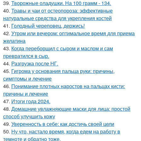
39.
Творожные оладушки. На 100 грамм - 134.
40.
Травы и чаи от остеопороза: эффективные
натуральные средства для укрепления костей
41.
Голодный череповец, держись!
42.
Утром или вечером: оптимальное время для приема
желатина
43.
Когда переборщил с сыром и маслом и сам
превратился в сыр.
44.
Разгрузка после НГ.
45.
Гигрома у основания пальца руки: причины,
симптомы и лечение
46.
Понимание плотных наростов на пальцах кисти:
причины и лечение
47.
Итоги года 2024.
48.
Домашние увлажняющие маски для лица: простой
способ улучшить кожу
49.
Уверенность в себе: как достичь своей цели
50.
Ну что, настало время, когда едем на работу в
темноте и обратно тоже.