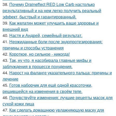
38.
Почему Draineffect RED Low Carb настолько
результативный и на нем легко получить реальный
эффект, быстрый и гарантированный.
39.
Как желатин может улучшить ваше здоровье и
внешний вид
40.
Настя и Андрей, семейный результат.
41.
Неожиданные боли после эндопротезирования:
причины и способы устранения
42.
Короткое, но сильное - никогда!
43.
Так, ну что, я насобирала главные мифы и
заблуждения в процессе похудения.
44.
Нарост на фаланге указательного пальца: причины и
лечение
45.
Готов наборчик для ещё одной красоточки,
решившейся на изменения в своём теле.
46.
Почувствуйте изменения: лучшие рецепты масок для
сухой кожи лица
47.
Как сделать домашнюю увлажняющую маску для