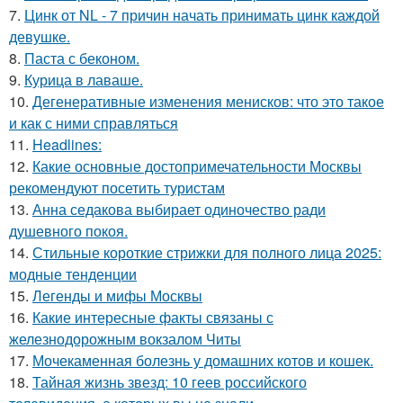
7.
Цинк от NL - 7 причин начать принимать цинк каждой
девушке.
8.
Паста с беконом.
9.
Курица в лаваше.
10.
Дегенеративные изменения менисков: что это такое
и как с ними справляться
11.
Headlines:
12.
Какие основные достопримечательности Москвы
рекомендуют посетить туристам
13.
Анна седакова выбирает одиночество ради
душевного покоя.
14.
Стильные короткие стрижки для полного лица 2025:
модные тенденции
15.
Легенды и мифы Москвы
16.
Какие интересные факты связаны с
железнодорожным вокзалом Читы
17.
Мочекаменная болезнь у домашних котов и кошек.
18.
Тайная жизнь звезд: 10 геев российского