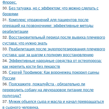
Флорес.
30.
Без татуажа, но с эффектом: что можно сделать с
бровями
31.
Комплекс упражнений для пациентов после
операций на позвоночнике: эффективные методы
реабилитации
32.
Восстановительный период после вывиха плечевого
сустава: что нужно знать
33.
Реабилитация после эндопротезирования плечевого
сустава: шаг за шагом к полному восстановлению
34.
Эффективные народные средства от остеопороза:
как укрепить кости без лекарств
35.
Сергей Трофимов: Как воронежец покорил сцены
России
36.
Подскажите, пожалуйста - обязательно ли
переводить собаку на двухразовое питание после
полугода?
37.
Мужик объелся сыра и масла и начал превращаться
в сырного человека.