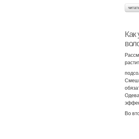
читат
Как 
вол
Рассм
расти
подсо
Смеши
обяза
Одева
эффек
Во вт