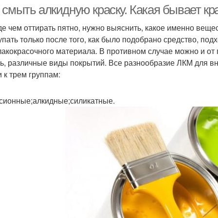
смывки
 смыть алкидную краску. Какая бывает кр
е чем оттирать пятно, нужно выяснить, какое именно вещес
упать только после того, как было подобрано средство, под
лакокрасочного материала. В противном случае можно и от 
ь, различные виды покрытий. Все разнообразие ЛКМ для в
и к трем группам:
сионные;алкидные;силикатные.