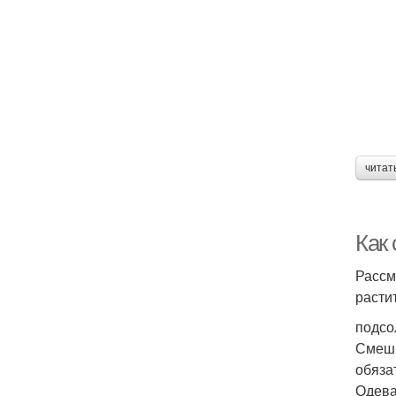
читат
Как 
Рассм
расти
подсо
Смеши
обяза
Одева