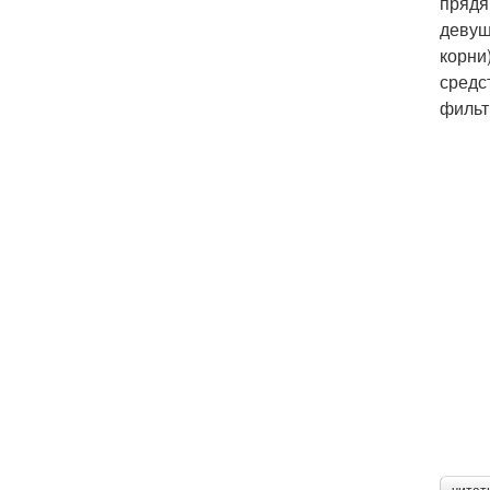
прядя
девуш
корни
средс
фильт