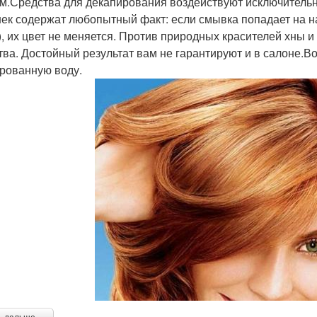
м.Средства для декапирования воздействуют исключитель
ек содержат любопытный факт: если смывка попадает на н
), их цвет не меняется. Против природных красителей хны
тва. Достойный результат вам не гарантируют и в салоне.
рованную воду.