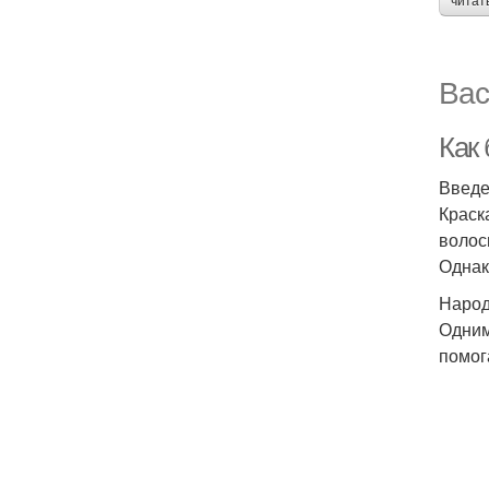
читат
Вас
Как
Введ
Краск
волос
Однак
Народ
Одним
помог