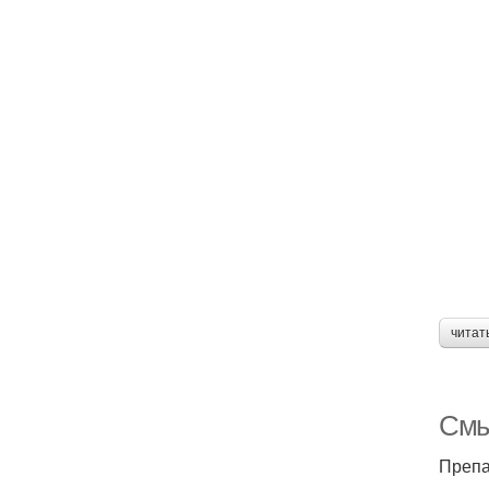
читат
Смы
Препа