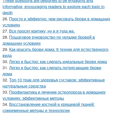
These questions are designed to be engaging and
informative, encouraging readers to explore each topic in
depth
26.
Просто и эффектно: чем рисовать брови в домашних
условиях
27.
Все просят критику, ну и я туда же.
28.
Пошаговое руководство по укладке бровей в
домашних условиях
29.
Как красить брови дома: 9 техник для естественного
вида
30.
Легко и быстро: как сделать идеальные брови дома
31.
Легко и быстро: как сделать потрясающие брови
дома
32.
Топ-10 трав для здоровья суставов: эффективные
натуральные средства
33.
Профилактика и лечение остеопороза в домашних
условиях: эффективные методы
34.
Восстановление костной и хрящевой тканей:
современные методы и технологии