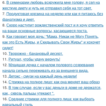
6.
В семинарии любовь вскружила мне голову, я сел на
жесткую диету и чуть не отправил себя на тот свет.
7.
Продуктовая корзина на неделю или как я питаюсь без
фанатизма и диет.
8.
Скоро наступит рождественский пост и я хочу ответить
на ваши основные вопросы, касающиеся поста.
9.
Как говорит моя дочь: "Мама, Никак не Могу Понять,
как это Есть Жиры, и Скидывать Свои Жиры" и хохочет
сидит!
10.
Творожно - банановый десерт.
11.
Ритуал, чтобы удачу вернуть!
12.
Младшая дочка с началом полового созревания
начала сильно переживать из-за внешнего вида.
13.
Детокс - смузи на каждый день недели!
14.
Стрижка на полное лицо: как она меняет ваш образ
15.
В том случае, если у вас деньги в доме не держатся,
как,, сквозь пальцы утекают ".
16.
Средние стрижки для полного лица: как выбрать
идеальный стиль