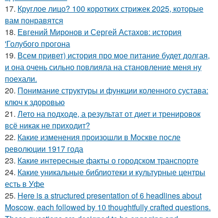
17.
Круглое лицо? 100 коротких стрижек 2025, которые
вам понравятся
18.
Евгений Миронов и Сергей Астахов: история
'Голубого прогона
19.
Всем привет) история про мое питание будет долгая,
и она очень сильно повлияла на становление меня ну
поехали.
20.
Понимание структуры и функции коленного сустава:
ключ к здоровью
21.
Лето на подходе, а результат от диет и тренировок
всё никак не приходит?
22.
Какие изменения произошли в Москве после
революции 1917 года
23.
Какие интересные факты о городском транспорте
24.
Какие уникальные библиотеки и культурные центры
есть в Уфе
25.
Here is a structured presentation of 6 headlines about
Moscow, each followed by 10 thoughtfully crafted questions.