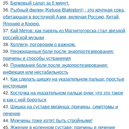
35.
Белковый салат за 5 минут.
36.
Рыбный филин (Ketupa Blakistoni) - это крупная сова,
обитающая в восточной Азии, включая Россию, Китай,
Японию и Корею.
37.
Кай Метов: как парень из Магнитогорска стал звездой
российской музыки
38.
Коллеги, поговорим о важном.
39.
Неожиданные боли после эндопротезирования:
причины и способы устранения
40.
Понимание боли после эндопротезирования:
инфекция или нестабильность
41.
Как сделать шишку на указательном пальце: простые
инструкции
42.
Косточка на указательном пальце руки: что это такое
и как с ней бороться
43.
Шишка на суставе мизинца: причины, симптомы и
лечение
44.
Мужчины тоже хотят быть стройными!
45.
Жжение в коленном суставе: причины и лечение