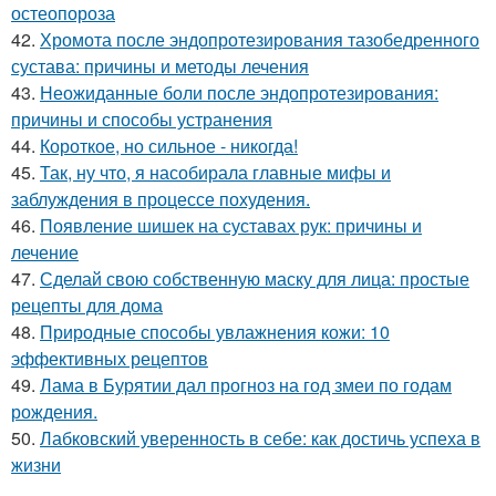
остеопороза
42.
Хромота после эндопротезирования тазобедренного
сустава: причины и методы лечения
43.
Неожиданные боли после эндопротезирования:
причины и способы устранения
44.
Короткое, но сильное - никогда!
45.
Так, ну что, я насобирала главные мифы и
заблуждения в процессе похудения.
46.
Появление шишек на суставах рук: причины и
лечение
47.
Сделай свою собственную маску для лица: простые
рецепты для дома
48.
Природные способы увлажнения кожи: 10
эффективных рецептов
49.
Лама в Бурятии дал прогноз на год змеи по годам
рождения.
50.
Лабковский уверенность в себе: как достичь успеха в
жизни