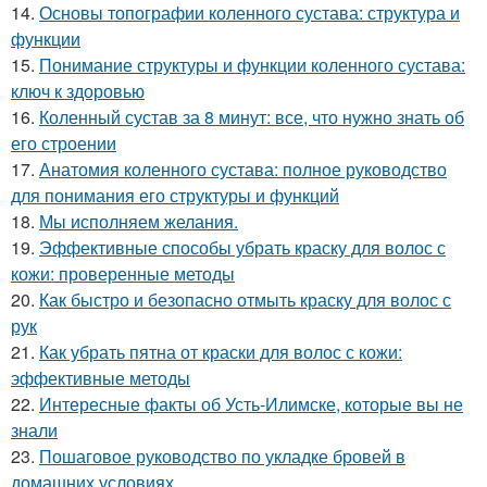
14.
Основы топографии коленного сустава: структура и
функции
15.
Понимание структуры и функции коленного сустава:
ключ к здоровью
16.
Коленный сустав за 8 минут: все, что нужно знать об
его строении
17.
Анатомия коленного сустава: полное руководство
для понимания его структуры и функций
18.
Мы исполняем желания.
19.
Эффективные способы убрать краску для волос с
кожи: проверенные методы
20.
Как быстро и безопасно отмыть краску для волос с
рук
21.
Как убрать пятна от краски для волос с кожи:
эффективные методы
22.
Интересные факты об Усть-Илимске, которые вы не
знали
23.
Пошаговое руководство по укладке бровей в
домашних условиях