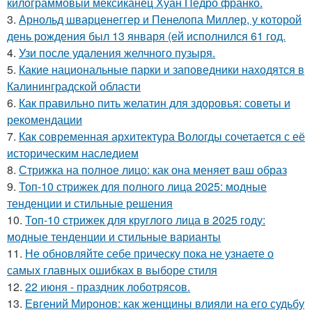
килограммовый мексиканец Хуан Педро франко.
3.
Арнольд шварценеггер и Пенелопа Миллер, у которой
день рождения был 13 января (ей исполнился 61 год.
4.
Узи после удаления желчного пузыря.
5.
Какие национальные парки и заповедники находятся в
Калининградской области
6.
Как правильно пить желатин для здоровья: советы и
рекомендации
7.
Как современная архитектура Вологды сочетается с её
историческим наследием
8.
Стрижка на полное лицо: как она меняет ваш образ
9.
Топ-10 стрижек для полного лица 2025: модные
тенденции и стильные решения
10.
Топ-10 стрижек для круглого лица в 2025 году:
модные тенденции и стильные варианты
11.
Не обновляйте себе прическу пока не узнаете о
самых главных ошибках в выборе стиля
12.
22 июня - праздник лоботрясов.
13.
Евгений Миронов: как женщины влияли на его судьбу