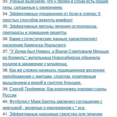
33.
Ученые выяснили, что у людей и собак есть общие
гены, связанные с ожирением.
34.
Эффективные упражнения от боли в плечах: 5
простых способов вернуть комфорт
35.
Эффективные методы лечения остеопороза:
препараты и домашние рецепты
36.
Какие статистические данные характеризуют
население Каменска-Уральского
37.
"У Дочки был Некроз, а Врачи Советовали Меньше
ее Кормить": жительница Новосибирска обвинила
роддом в заражении у младенца.
38.
Как же сложно начинать традиционное весеннее
преображение с диетами, спортом, позитивным
мышлением и верой в светлое будущее.
39.
Сергей Трофимов: Как воронежец покорил сцены
России
40.
Футболист Марк бартра заключил соглашение с
девушкой - моделью о ежедневном с * ксе.
41.
Эффективные народные средства для лечения