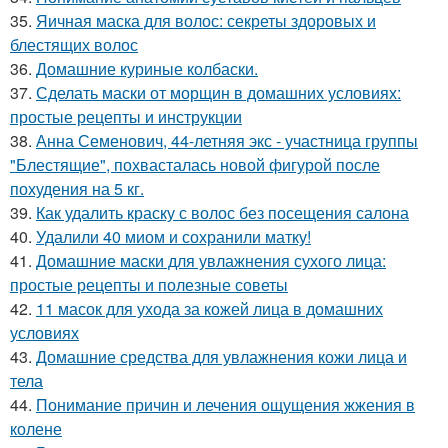
35.
Яичная маска для волос: секреты здоровых и
блестящих волос
36.
Домашние куриные колбаски.
37.
Сделать маски от морщин в домашних условиях:
простые рецепты и инструкции
38.
Анна Семенович, 44-летняя экс - участница группы
"Блестящие", похвасталась новой фигурой после
похудения на 5 кг.
39.
Как удалить краску с волос без посещения салона
40.
Удалили 40 миом и сохранили матку!
41.
Домашние маски для увлажнения сухого лица:
простые рецепты и полезные советы
42.
11 масок для ухода за кожей лица в домашних
условиях
43.
Домашние средства для увлажнения кожи лица и
тела
44.
Понимание причин и лечения ощущения жжения в
колене