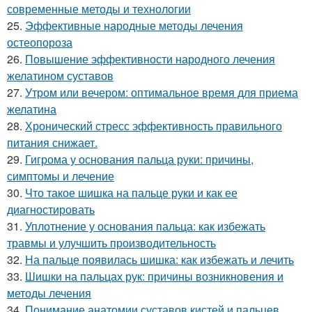
современные методы и технологии
25.
Эффективные народные методы лечения
остеопороза
26.
Повышение эффективности народного лечения
желатином суставов
27.
Утром или вечером: оптимальное время для приема
желатина
28.
Хронический стресс эффективность правильного
питания снижает.
29.
Гигрома у основания пальца руки: причины,
симптомы и лечение
30.
Что такое шишка на пальце руки и как ее
диагностировать
31.
Уплотнение у основания пальца: как избежать
травмы и улучшить производительность
32.
На пальце появилась шишка: как избежать и лечить
33.
Шишки на пальцах рук: причины возникновения и
методы лечения
34.
Понимание анатомии суставов кистей и пальцев