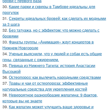
брови с первого раза
30.
Какие парки и скверы в Тамбове идеальны для
прогулок
31.
Секреты идеальных бровей: как сделать их модными
за 3 шага
32.
Без татуажа, но с эффектом: что можно сделать с
бровями
33.
Фанаты группы «Анимация» ждут концертов в
Нижнем Новгороде
34.
Ученые выяснили, что у людей и собак есть общие
гены, связанные с ожирением.
35.
Певица из Нижнего Тагила: история Анастасии
Высоцкой
36.
Остеопороз: как вылечить народными средствами
37.
Травы и чаи от остеопороза: эффективные
натуральные средства для укрепления костей
38.
Невероятное разнообразие желатина: 9 фактов,
которые вы не знаете
39.
Как желатин может улучшить ваше здоровье и