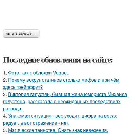
читать дальше →
Последние обновления на сайте:
1.
Фото, как с обложки Vogue.
2.
Почему вокруг статинов столько мифов и при чём
здесь грейпфрут?
3.
Виктория галустян, бывшая жена юмориста Михаила
галустяна, рассказала о неожиданных последствиях
развода.
4.
Знакомая ситуация - вес уходит, цифра на весах
радует, а вот отражение - нет.
5.
Магические таинства. Снять знак невезения.