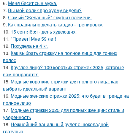
6.
Меня бесит сын мужа.
7.
Вы мой ролик про хурму видели?
8.
Самый "Желанный" скуф из племени.
9.
Как правильно делать кардио - тренировку.
10.
15 сентября - день худеющих.
11.
"Привет! Мне 59 лет!
12.
Похудела на 4 кг.
13.
Как выбрать стрижку на полное лицо для тонких
волос
14.
Круглое лицо? 100 коротких стрижек 2025, которые
вам понравятся
15.
Модные короткие стрижки для полного лица: как
выбрать идеальный вариант
16.
Модные женские стрижки 2025: что будет в тренде на
полное лицо
17.
Модные стрижки 2025 для полных женщин: стиль и
уверенность
18.
Нежнейший ванильный рулет с шоколадной
глазурью.