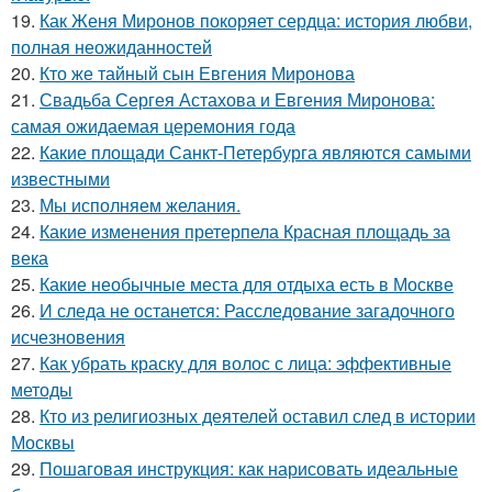
19.
Как Женя Миронов покоряет сердца: история любви,
полная неожиданностей
20.
Кто же тайный сын Евгения Миронова
21.
Свадьба Сергея Астахова и Евгения Миронова:
самая ожидаемая церемония года
22.
Какие площади Санкт-Петербурга являются самыми
известными
23.
Мы исполняем желания.
24.
Какие изменения претерпела Красная площадь за
века
25.
Какие необычные места для отдыха есть в Москве
26.
И следа не останется: Расследование загадочного
исчезновения
27.
Как убрать краску для волос с лица: эффективные
методы
28.
Кто из религиозных деятелей оставил след в истории
Москвы
29.
Пошаговая инструкция: как нарисовать идеальные