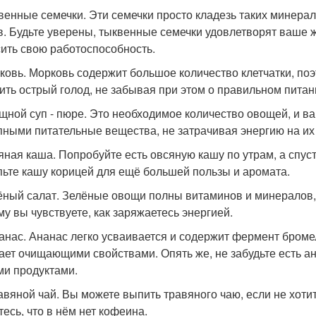
квенные семечки. Эти семечки просто кладезь таких минерало
в. Будьте уверены, тыквенные семечки удовлетворят ваше ж
ить свою работоспособность.
рковь. Морковь содержит большое количество клетчатки, п
ить острый голод, не забывая при этом о правильном питан
ощной суп - пюре. Это необходимое количество овощей, и в
пными питательные вещества, не затрачивая энергию на и
сяная каша. Попробуйте есть овсяную кашу по утрам, а спус
ьте кашу корицей для ещё большей пользы и аромата.
лёный салат. Зелёные овощи полны витаминов и минералов
му вы чувствуете, как заряжаетесь энергией.
нанас. Ананас легко усваивается и содержит фермент бром
ает очищающими свойствами. Опять же, не забудьте есть ана
ми продуктами.
равяной чай. Вы можете выпить травяного чаю, если не хотит
тесь, что в нём нет кофеина.