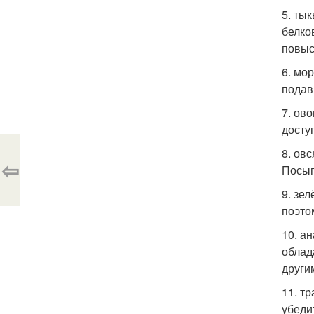
5. ты
белко
повыс
6. мо
подав
7. ов
досту
8. ов
⇦
Посып
9. зе
поэто
10. а
облад
други
11. т
убеди