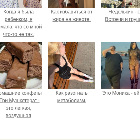
Когда я была
Как избавиться от
Неделькин - с
ребенком, я
жира на животе.
Встречи и груш
мала, что со мной
что-то не так.
омашние конфеты
Как разогнать
Это Моника - ей
Три Мушкетера" -
метаболизм.
это легкая,
воздушная
шоколадная нуга,
покрытая
молочным