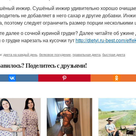
ушёный инжир. Сушёный инжир удивительно хорошо очищает
водитель не добавляет в него сахар и другие добавки. Ин
а, поэтому следует ограничить размер порции несколькими 
те далее о сочной куриной грудке? Далее читайте об ужине
 о грудке нарезать на кусочки тут
http://dietyi.ru-best.com/ef
и:
диета на каждый день
,
белковое похудение
,
правильная диета
,
быстрая диета
авилось? Поделитесь с друзьями!