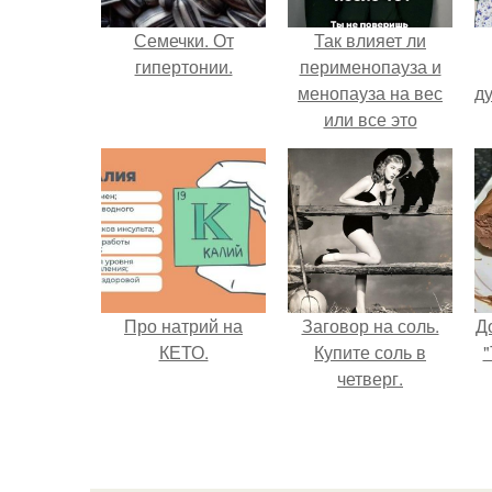
Семечки. От
Так влияет ли
гипертонии.
перименопауза и
менопауза на вес
ду
или все это
ерунда?
Про натрий на
Заговор на соль.
Д
КЕТО.
Купите соль в
"
четверг.