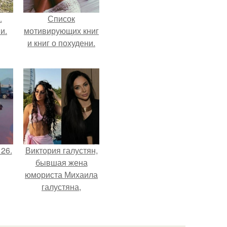
.
Список
и.
мотивирующих книг
и книг о похудени.
 26.
Виктория галустян,
бывшая жена
юмориста Михаила
галустяна,
рассказала о
неожиданных
последствиях