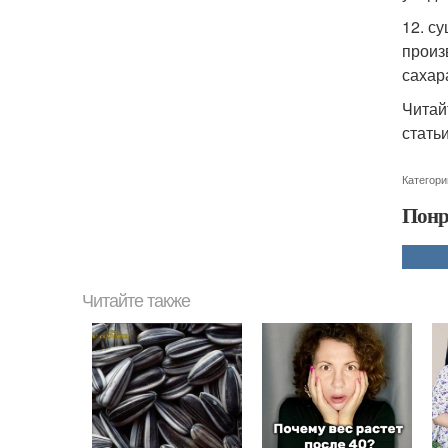
12. с
произ
сахар
Читай
статьи
Категори
Понр
Читайте также