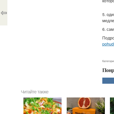
котор
⇦
5. од
медле
6. са
Подро
pohud
Категори
Понр
Читайте также