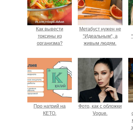
Как вывести
Метабуст нужен не
токсины из
"Идеальным", а
организма?
живым людям.
Про натрий на
Фото, как с обложки
КЕТО.
Vogue.