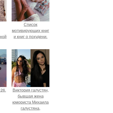
Список
мотивирующих книг
мной
и книг о похудени.
 26.
Виктория галустян,
бывшая жена
юмориста Михаила
галустяна,