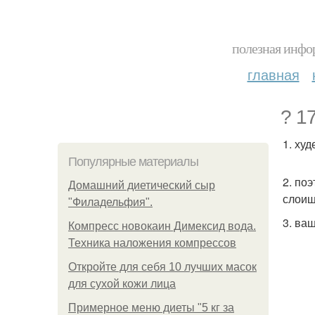
полезная инфор
главная
? 1
1. ху
Популярные материалы
2. по
Домашний диетический сыр
слоищ
"Филадельфия".
3. ва
Компресс новокаин Димексид вода.
Техника наложения компрессов
Откройте для себя 10 лучших масок
для сухой кожи лица
Примерное меню диеты "5 кг за