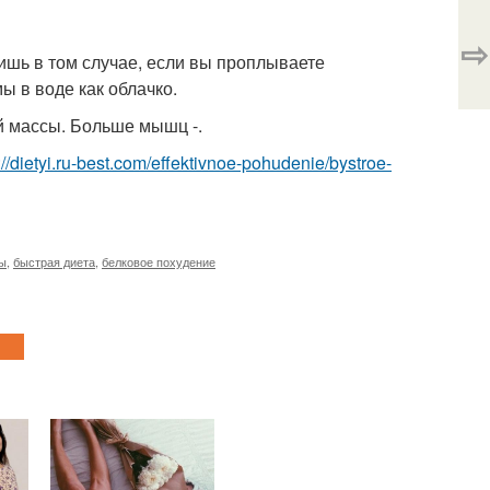
⇨
Лишь в том случае, если вы проплываете
ы в воде как облачко.
й массы. Больше мышц -.
://dietyi.ru-best.com/effektivnoe-pohudenie/bystroe-
ы
,
быстрая диета
,
белковое похудение