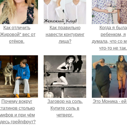
Как отличить
Как правильно
Когда я была
"Жировой" вес от
навести контуринг
ребенком, я
отёков.
лица?
думала, что со 
что-то не так.
Почему вокруг
Заговор на соль.
Это Моника - ей
статинов столько
Купите соль в
мифов и при чём
четверг.
здесь грейпфрут?