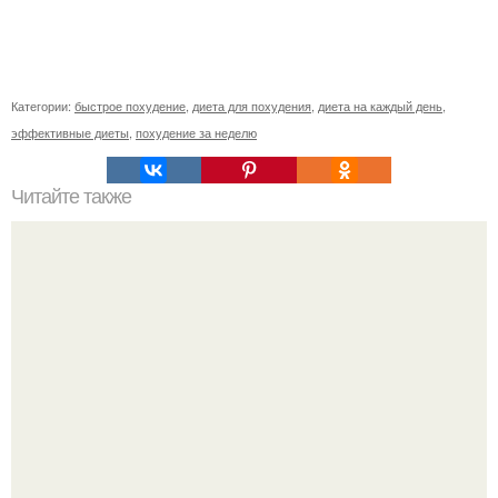
Категории:
быстрое похудение
,
диета для похудения
,
диета на каждый день
,
эффективные диеты
,
похудение за неделю
Читайте также
Кабачковая запеканка с творогом.