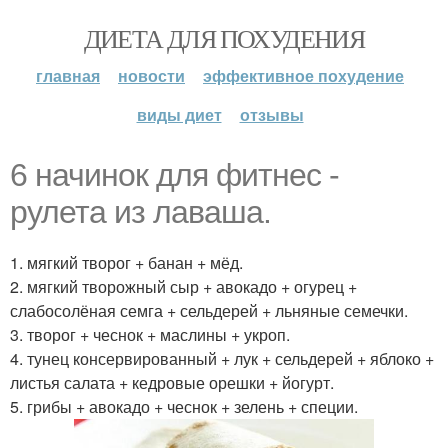
ДИЕТА ДЛЯ ПОХУДЕНИЯ
главная
новости
эффективное похудение
виды диет
отзывы
6 начинок для фитнес -
рулета из лаваша.
1. мягкий творог + банан + мёд.
2. мягкий творожный сыр + авокадо + огурец +
слабосолёная семга + сельдерей + льняные семечки.
3. творог + чеснок + маслины + укроп.
4. тунец консервированный + лук + сельдерей + яблоко +
листья салата + кедровые орешки + йогурт.
5. грибы + авокадо + чеснок + зелень + специи.