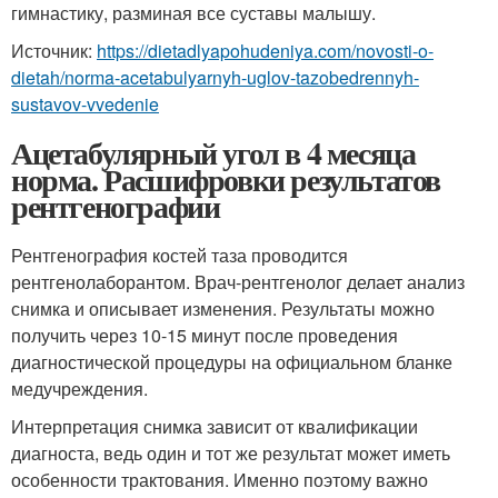
гимнастику, разминая все суставы малышу.
Источник:
https://dietadlyapohudeniya.com/novosti-o-
dietah/norma-acetabulyarnyh-uglov-tazobedrennyh-
sustavov-vvedenie
Ацетабулярный угол в 4 месяца
норма. Расшифровки результатов
рентгенографии
Рентгенография костей таза проводится
рентгенолаборантом. Врач-рентгенолог делает анализ
снимка и описывает изменения. Результаты можно
получить через 10-15 минут после проведения
диагностической процедуры на официальном бланке
медучреждения.
Интерпретация снимка зависит от квалификации
диагноста, ведь один и тот же результат может иметь
особенности трактования. Именно поэтому важно