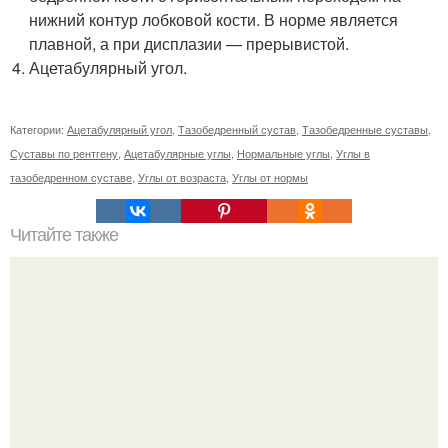
нижний контур лобковой кости. В норме является
плавной, а при дисплазии — прерывистой.
Ацетабулярный угол.
Категории:
Ацетабулярный угол
,
Тазобедренный сустав
,
Тазобедренные суставы
,
Суставы по рентгену
,
Ацетабулярные углы
,
Нормальные углы
,
Углы в
тазобедренном суставе
,
Углы от возраста
,
Углы от нормы
Читайте также
Салаты для атаки Дюкана. Топ - 5 салатов по дюкану для
легкого ужина.