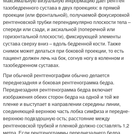
Максимальную визуальную информацию дает рентген
тазобедренного сустава в двух проекциях: в прямой
проекции (или фронтальной), получаемой фокусировкой
рентгеновской трубки перпендикулярно плоскости тела –
спереди или сзади, и аксиальной (поперечной или
горизонтальной плоскости), фиксирующей элементы
сустава сверху вниз – вдоль бедренной кости. Также
снимок может делаться при боковой проекции, то есть
пациент должен лечь на бок, согнув ногу в коленном и
тазобедренном суставах.
При обычной рентгенографии обычно делается
переднезадняя и боковая рентгенограмма бедра.
Переднезадняя рентгенограмма бедра включает
изображения обеих сторон бедра на одной и той же
пленке и выступает в направлении середины линии,
соединяющей верхнюю часть лобка симфиза и передне-
верхнюю подвздошную ость; расстояние между
рентгеновской трубкой и пленкой должно составлять 1,2
метра. Если рентгенограммы переднезаднего бедра