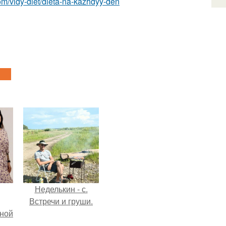
.com/vidy-diet/dieta-na-kazhdyy-den
Неделькин - с.
Встречи и груши.
мной