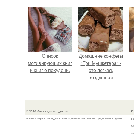
Список
Домашние конфеты
мотивирующих книг
"Три Мушкетера" -
и книг о похудени.
это легкая,
воздушная
шоколадная нуга,
покрытая
молочным
шоколадом.
© 2026 Диета для похудения
К
П
Полезная информация о диетах, новости, отзывы, описания, инструкции и многое другое
г.
ко