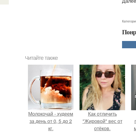
Далее
Категори
Понр
Читайте также
Молокочай - худеем
Как отличить
за день от 0, 5 до 2
"Жировой" вес от
кг.
отёков.