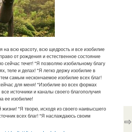
я на всю красоту, всю щедрость и все изобилие
 право от рождения и естественное состояние
о сейчас течет! "Я позволяю изобильному благу
х, теле и делах! "Я легко держу изобилие в
я тем самым нескончаемое изобилие всех благ!
сейчас для меня! "Изобилие во всех формах
все источники и каналы своего благополучия
за ее изобилие!
й жизни! "Я творю, исходя из своего наивысшего
точник всех благ! "Я наслаждаюсь своим
⇨