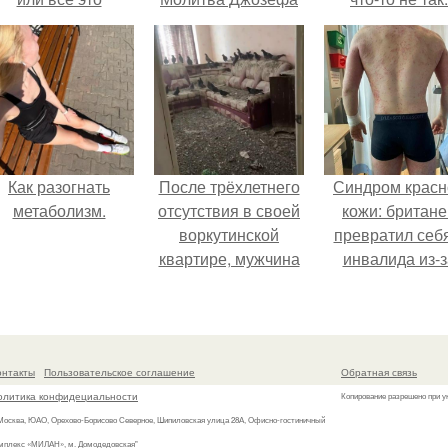
ерунда?
мэрфи для
исполнения
желаний.
Как разогнать
После трёхлетнего
Синдром красн
метаболизм.
отсутствия в своей
кожи: британе
воркутинской
превратил себ
квартире, мужчина
инвалида из-з
вернулся и
бесконтрольно
обнаружил, что его
использовани
жилище стало
мази.
пристанищем для
онтакты
Пользовательское соглашение
Обратная связь
стаи голубей.
олитика конфидециальности
Копирование разрешено при у
 Москва, ЮАО, Орехово-Борисово Северное, Шипиловская улица 28А, Офисно-гостиничный
мплекс «МИЛАН», м. Домодедовская"