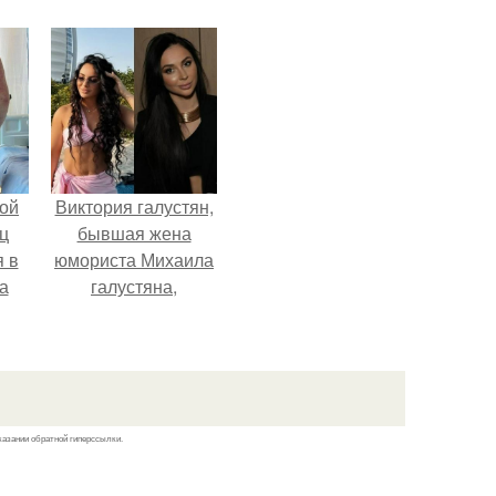
ой
Виктория галустян,
ц
бывшая жена
я в
юмориста Михаила
а
галустяна,
го
рассказала о
я
неожиданных
последствиях
развода.
казании обратной гиперссылки.