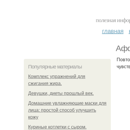
полезная инфор
главная
Афф
Повто
чувст
Популярные материалы
Комплекс упражнений для
сжигания жира.
Девушки, диеты прошлый век.
Домашние увлажняющие маски для
лица: простой способ улучшить
кожу
Куриные котлетки с сыром.