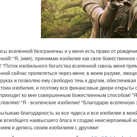
рсы вселенной безграничны и у меня есть право от рождени
нной! "Я, (имя), принимаю изобилие как свое божественное
! "Поток изобильного богатства вселенной сквозь меня прям
нной сейчас проявляться через меня; в моем разуме, эмоция
 руках и позволяю ему свободно течь к другим, обеспечива
стоин изобилия, и поэтому все финансовые двери открыты 
 приходит ко мне совершенным божественным способом! "Я 
словляю! "Я - вселенское изобилие! "Благодарю вселенную 
пытываю благодарность за все чудеса и все изобилие в мое
 и всеобщего наивысшего блага я создаю неисчерпаемый ис
нием и делюсь своим изобилием с другими!