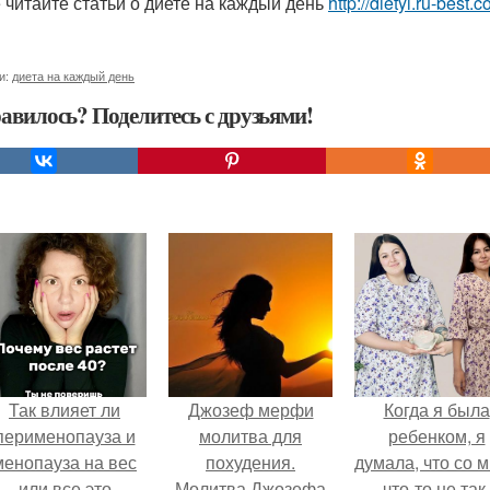
 читайте статьи о диете на каждый день
http://dietyi.ru-best
и:
диета на каждый день
авилось? Поделитесь с друзьями!
Так влияет ли
Джозеф мерфи
Когда я была
перименопауза и
молитва для
ребенком, я
менопауза на вес
похудения.
думала, что со 
или все это
Молитва Джозефа
что-то не так.