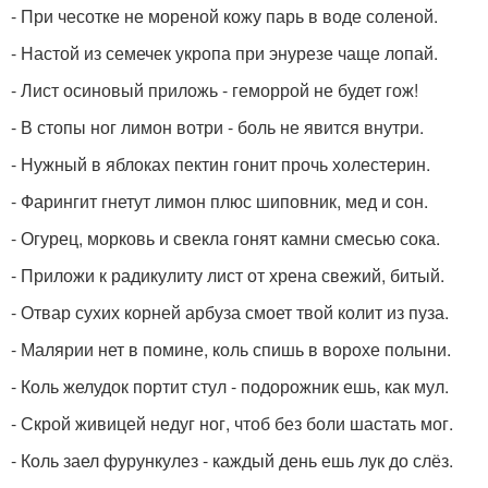
- При чесотке не мореной кожу парь в воде соленой.
- Настой из семечек укропа при энурезе чаще лопай.
- Лист осиновый приложь - геморрой не будет гож!
- В стопы ног лимон вотри - боль не явится внутри.
- Нужный в яблоках пектин гонит прочь холестерин.
- Фарингит гнетут лимон плюс шиповник, мед и сон.
- Огурец, морковь и свекла гонят камни смесью сока.
- Приложи к радикулиту лист от хрена свежий, битый.
- Отвар сухих корней арбуза смоет твой колит из пуза.
- Малярии нет в помине, коль спишь в ворохе полыни.
- Коль желудок портит стул - подорожник ешь, как мул.
- Скрой живицей недуг ног, чтоб без боли шастать мог.
- Коль заел фурункулез - каждый день ешь лук до слёз.