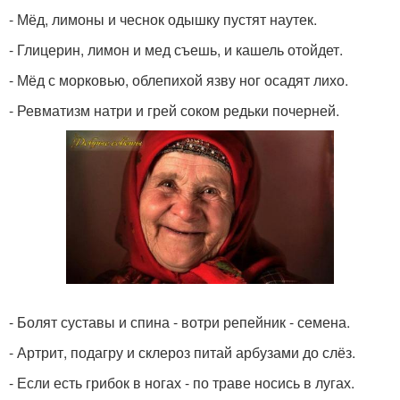
- Мёд, лимоны и чеснок одышку пустят наутек.
- Глицерин, лимон и мед съешь, и кашель отойдет.
- Мёд с морковью, облепихой язву ног осадят лихо.
- Ревматизм натри и грей соком редьки почерней.
- Болят суставы и спина - вотри репейник - семена.
- Артрит, подагру и склероз питай арбузами до слёз.
- Если есть грибок в ногах - по траве носись в лугах.