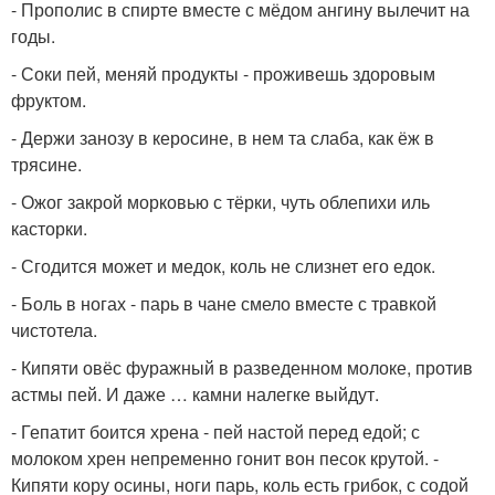
- Прополис в спирте вместе с мёдом ангину вылечит на
годы.
- Соки пей, меняй продукты - проживешь здоровым
фруктом.
- Держи занозу в керосине, в нем та слаба, как ёж в
трясине.
- Ожог закрой морковью с тёрки, чуть облепихи иль
касторки.
- Сгодится может и медок, коль не слизнет его едок.
- Боль в ногах - парь в чане смело вместе с травкой
чистотела.
- Кипяти овёс фуражный в разведенном молоке, против
астмы пей. И даже … камни налегке выйдут.
- Гепатит боится хрена - пей настой перед едой; с
молоком хрен непременно гонит вон песок крутой. -
Кипяти кору осины, ноги парь, коль есть грибок, с содой