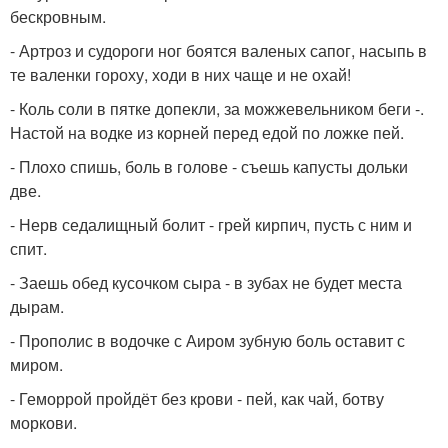
бескровным.
- Артроз и судороги ног боятся валеных сапог, насыпь в
те валенки гороху, ходи в них чаще и не охай!
- Коль соли в пятке допекли, за можжевельником беги -.
Настой на водке из корней перед едой по ложке пей.
- Плохо спишь, боль в голове - съешь капусты дольки
две.
- Нерв седалищный болит - грей кирпич, пусть с ним и
спит.
- Заешь обед кусочком сыра - в зубах не будет места
дырам.
- Прополис в водочке с Аиром зубную боль оставит с
миром.
- Геморрой пройдёт без крови - пей, как чай, ботву
моркови.