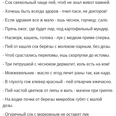
- Сок свекольный чаще пей, чтоб не знал живот камней.
- Хочешь быть всегда здоров - пчел паси, не докторов!
- Если здравия все ж мало - ешь чеснок, горчицу, сало.
- Прячь ожог, где будет пир, под картофельный мундир.
- Насморк, кашель, голова - лук с медком прими сперва.
- Пей от кашля сок берёзы с молоком парным, без дозы.
- Чтоб срастались переломы, ешь скорлупки до истомы.
- Три петрушкой с чесноком дерматит, коль есть на ком!
- Можжевельник - масло с ягод лечит раны так, как надо.
- В глухоту гож клевер красный - пей отварчик ежечасно.
- Пей настой цветков от липы и мать - мачехи при гриппе.
- На водке почки от березы микробов губят с малой
дозы.
- Огуречный сок с морковным не оставят лик