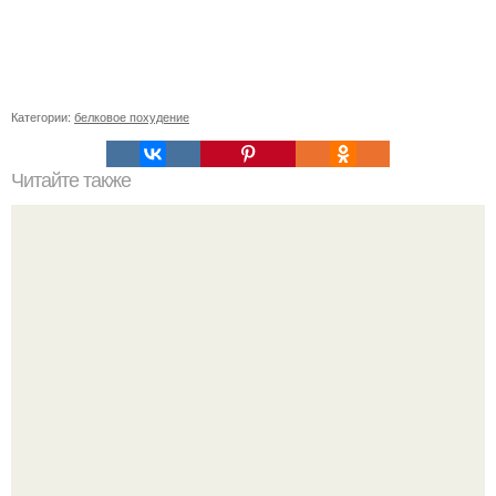
Категории:
белковое похудение
Читайте также
Новый год не за горами? ? Рецепты и идеи 2016? 15
ЛУЧШИХ ЗАКУСОК НА НОВОГОДНИЙ СТОЛ 1.
НОВОГОДНЯЯ ЗАКУСКА ИЗ ЯИЦ "СНЕГОВИК" Вам
потребуется: