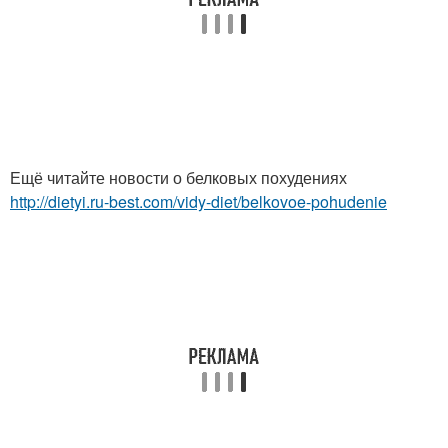
Ещё читайте новости о белковых похудениях
http://dietyi.ru-best.com/vidy-diet/belkovoe-pohudenie