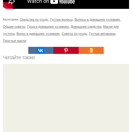
Категории:
Средства по уходу
,
Густые волосы
,
Волосы в домашних условиях
,
Общие советы
,
Гуща в домашних условиях
,
Домашние средства
,
Маски для
густоты
,
Волос в домашних условиях
,
Советы по уходу
,
Густые витамины
,
Простые маски
Читайте также
Диета "Любимая". За 7 дней уходит до 10 кг.