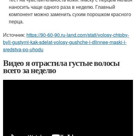
наносить чаще одного раза в неделю. Главный
компонент можно заменить сухим порошком красного
перца.
Источник:
https://90-60-90.ru-land.com/stati/volosy-chtoby-
byli-gustymi-kak-sdelat-volosy-gushche-i-dlinnee-maski-i-
sredstva-po-uhodu
Видео я отрастила густые волосы
всего за неделю