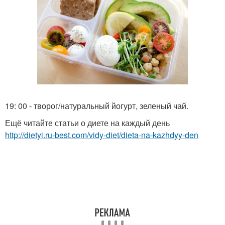
19: 00 - творог/натуральный йогурт, зеленый чай.
Ещё читайте статьи о диете на каждый день
http://dietyi.ru-best.com/vidy-diet/dieta-na-kazhdyy-den