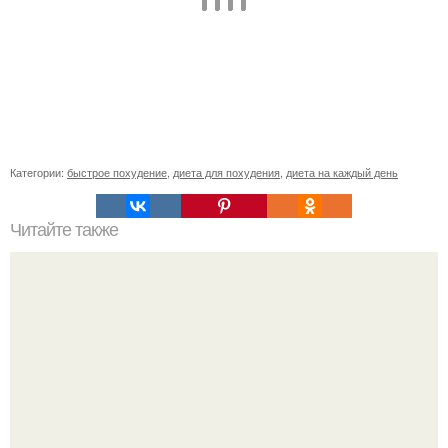
Категории:
быстрое похудение
,
диета для похудения
,
диета на каждый день
Читайте также
Но почему именно салат?