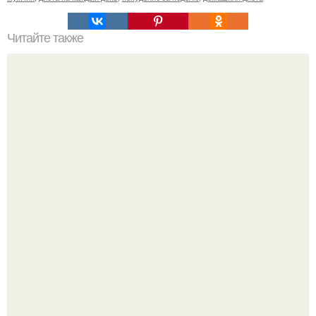
Читайте также
Как не сорваться во время диеты?
Метабуст нужен не "Идеальным", а живым людям.