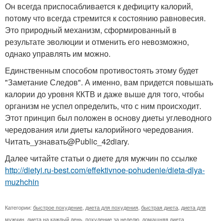
Он всегда приспосабливается к дефициту калорий,
потому что всегда стремится к состоянию равновесия.
Это природный механизм, сформированный в
результате эволюции и отменить его невозможно,
однако управлять им можно.
Единственным способом противостоять этому будет
"Заметание Следов". А именно, вам придется повышать
калории до уровня ККТВ и даже выше для того, чтобы
организм не успел определить, что с ним происходит.
Этот принцип был положен в основу диеты углеводного
чередования или диеты калорийного чередования.
Читать_узнавать@Public_42diary.
Далее читайте статьи о диете для мужчин по ссылке
http://dietyi.ru-best.com/effektivnoe-pohudenie/dieta-dlya-
muzhchin
Категории:
быстрое похудение
,
диета для похудения
,
быстрая диета
,
диета для
мужчин
,
диета на каждый день
,
похудение за неделю
,
домашняя диета