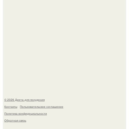
жилище стало пристанищем для стаи голубей.
Виктория галустян, бывшая жена юмориста Михаила
галустяна, рассказала о неожиданных последствиях
развода.
© 2026 Диета для похудения
Контакты
Пользовательское соглашение
Политика конфидециальности
Обратная связь